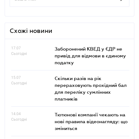
Схожі новини
17.07
Заборонений КВЕД у ЄДР не
Сьогодні
привід для відмови в єдиному
податку
15.07
Скільки разів на рік
Сьогодні
перераховують прохідний бал
для переліку сумлінних
платників
14.04
Тютюнові компанії чекають на
Сьогодні
нові правила відеонагляду: що
зміниться