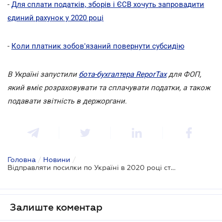
-
Для сплати податків, зборів і ЄСВ хочуть запровадити
єдиний рахунок у 2020 році
-
Коли платник зобов'язаний повернути субсидію
В Україні запустили
бота-бухгалтера ReporTax
для ФОП,
який вміє розраховувати та сплачувати податки, а також
подавати звітність в держоргани.
Головна
/
Новини
/
Відправляти посилки по Україні в 2020 році стане дорожче
Залиште коментар