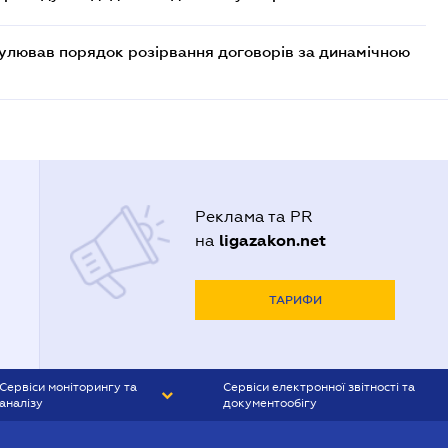
егулював порядок розірвання договорів за динамічною
Реклама та PR
ligazakon.net
на
ТАРИФИ
Сервіси моніторингу та
Сервіси електронної звітності та
аналізу
документообігу
CONTR AGENT
Liga:REPORT