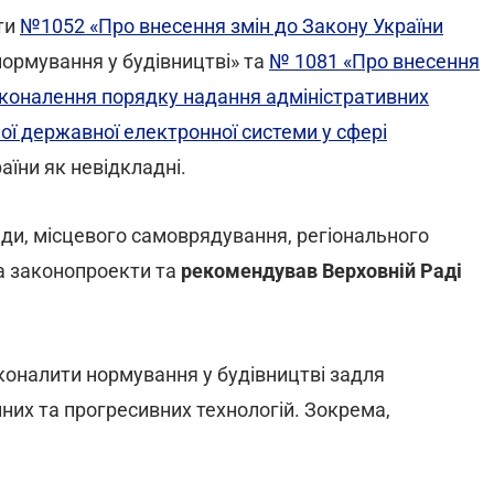
ти
№1052 «Про внесення змін до Закону України
ормування у будівництві» та
№ 1081 «Про внесення
сконалення порядку надання адміністративних
ої державної електронної системи у сфері
аїни як невідкладні.
лади, місцевого самоврядування, регіонального
а законопроекти та
рекомендував Верховній Раді
оналити нормування у будівництві задля
них та прогресивних технологій. Зокрема,