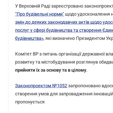
У Верховній Раді зареєстровано законопроек
"Про будівельні норми"
щодо удосконалення н
змін до деяких законодавчих актів щодо удо
послуг у сфері будівництва та створення Єдин
будівництва»
, які визначено Президентом Укр
Комітет ВР з питань організації державної в
розвитку та містобудування розглянув обидв
прийняти їх за основу та в цілому
.
Законопроектом №1052
запропоновано вдоск
створення умов для запровадження інновацій
пропонується