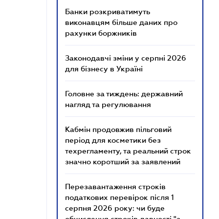
Банки розкриватимуть
виконавцям більше даних про
рахунки боржників
Законодавчі зміни у серпні 2026
для бізнесу в Україні
Головне за тиждень: державний
нагляд та регулювання
Кабмін продовжив пільговий
період для косметики без
техрегламенту, та реальний строк
значно коротший за заявлений
Перезавантаження строків
податкових перевірок після 1
серпня 2026 року: чи буде
обчислення строків давності "з