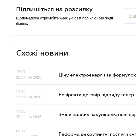
Підпишіться на розсилку
Щопонеділка отримуйте weekly-digest про ключові події
бізнесу
Схожі новини
15.07
Ціну електроенергії за формулою
28 липня 2026
11.20
Розірвати договір підряду тепер
22 липня 2026
11.33
Зміни правил закупівель: нові пор
20 липня 2026
09.17
Реформа рекрутингу: послуги су