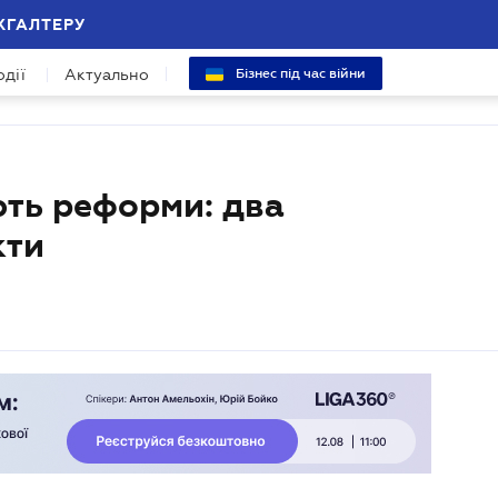
ХГАЛТЕРУ
одії
Актуально
Бізнес під час війни
ють реформи: два
кти