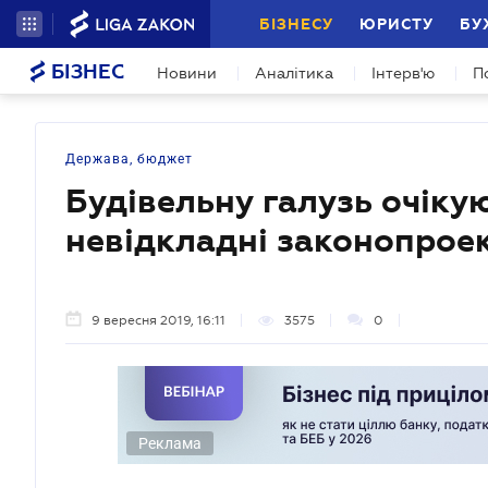
БІЗНЕСУ
ЮРИСТУ
БУ
БІЗНЕС
Новини
Аналітика
Інтерв'ю
П
Держава, бюджет
Будівельну галузь очіку
невідкладні законопрое
9 вересня 2019, 16:11
3575
0
Реклама