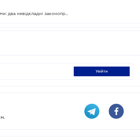
Будівельну галузь очікують реформи: два невідкладні законопроекти
увійти
н.