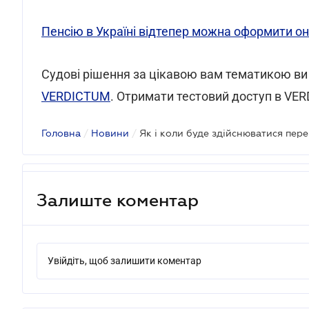
Пенсію в Україні відтепер можна оформити о
Cудові рішення за цікавою вам тематикою ви
VERDICTUM
. Отримати тестовий доступ в V
Головна
/
Новини
/
Як і коли буде здійснюватися пер
Залиште коментар
Увійдіть, щоб залишити коментар