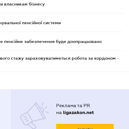
и власникам бізнесу
увальної пенсійної системи
е пенсійне забезпечення буде доопрацьовано
ового стажу зараховуватиметься робота за кордоном -
Реклама та PR
ligazakon.net
на