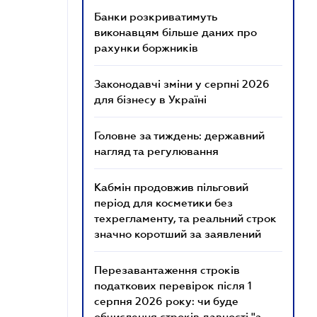
Банки розкриватимуть
виконавцям більше даних про
рахунки боржників
Законодавчі зміни у серпні 2026
для бізнесу в Україні
Головне за тиждень: державний
нагляд та регулювання
Кабмін продовжив пільговий
період для косметики без
техрегламенту, та реальний строк
значно коротший за заявлений
Перезавантаження строків
податкових перевірок після 1
серпня 2026 року: чи буде
обчислення строків давності "з