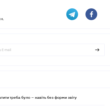
н.
атити треба було – навіть без форми звіту