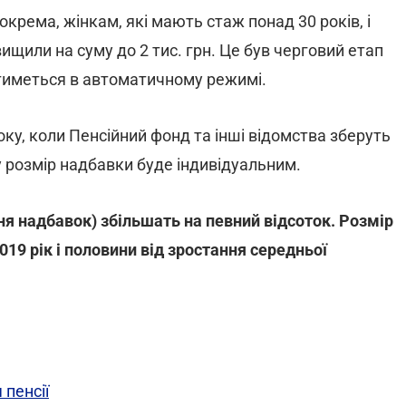
Зокрема, жінкам, які мають стаж понад 30 років, і
вищили на суму до 2 тис. грн. Це був черговий етап
атиметься в автоматичному режимі.
ку, коли Пенсійний фонд та інші відомства зберуть
му розмір надбавки буде індивідуальним.
ня надбавок) збільшать на певний відсоток. Розмір
019 рік і половини від зростання середньої
пенсії