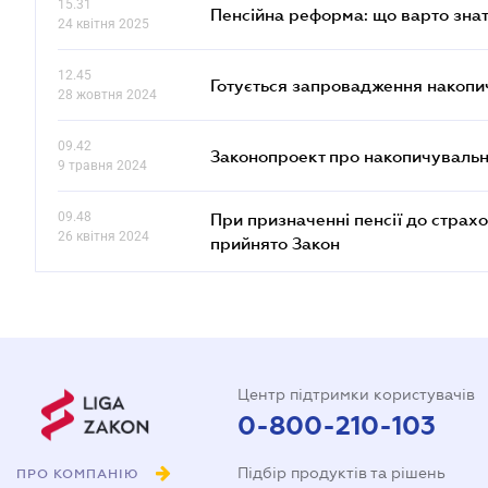
15.31
Пенсійна реформа: що варто знат
24 квітня 2025
12.45
Готується запровадження накопич
28 жовтня 2024
09.42
Законопроект про накопичувальн
9 травня 2024
09.48
При призначенні пенсії до страх
26 квітня 2024
прийнято Закон
Центр підтримки користувачів
0-800-210-103
Підбір продуктів та рішень
ПРО КОМПАНІЮ