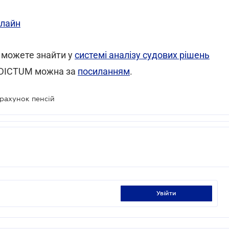
нлайн
 можете знайти у
системі аналізу судових рішень
ERDICTUM можна за
посиланням
.
ерахунок пенсій
увійти