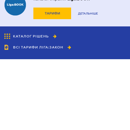
ТАРИФИ
ДЕТАЛЬНІШЕ
КАТАЛОГ РІШЕНЬ
ВСІ ТАРИФИ ЛІГА:ЗАКОН
Співробітництво
Агенти
Дилери
Політика конфіденційності
Умови використання сайту
Реклама
Блог
Новини компанії