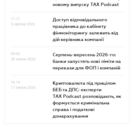
новому випуску TAX Podcast
11.11
Доступ відповідального
3 серпня 2026
працівника до кабінету
фінмоніторингу залежить від
дій керівника компанії
09.05
Серпень-вересень 2026-го:
28 липня 2026
банки запустять нові ліміти на
перекази для ФОП і компаній
16.14
Криптовалюта під прицілом
17 липня 2026
БЕБ та ДПС: експерти
TAX Podcast розповідають, як
формується кримінальна
справа і податкові
донарахування