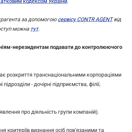
атковим кодексом України
.
нтрагента за допомогою
сервісу CONTR AGENT
від
оступ можна
тут
.
аніям-нерезидентам подавати до контролюючого
бачає розкриття транснаціональними корпораціями
 підрозділи - дочірні підприємства, філії,
явлення про діяльність групи компаній).
ня критеріїв визнання осіб пов'язаними та