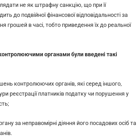
лядати не як штрафну санкцію, що при її
ить до подвійної фінансової відповідальності за
я грошей в часі, тобто приведення їх до реальної
 контролюючими органами були введені такі
шень контролюючих органів, які серед іншого,
и реєстрації платників податку чи порушення у
сть;
ргану за неправомірні діяння його посадових осіб та
анів.