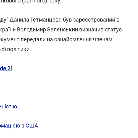
ткового (звітного) року.
оду" Данила Гетманцева був зареєстрований в
України Володимир Зеленський визначив статус
документ передали на ознайомлення членам
ої політики.
de 2!
ністію
ормацією з США