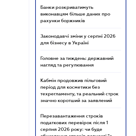
Банки розкриватимуть
виконавцям більше даних про
рахунки боржників
Законодавчі зміни у серпні 2026
для бізнесу в Україні
Головне за тиждень: державний
нагляд та регулювання
Кабмін продовжив пільговий
період для косметики без
техрегламенту, та реальний строк
значно коротший за заявлений
Перезавантаження строків
податкових перевірок після 1
серпня 2026 року: чи буде
обчислення строків давності "з