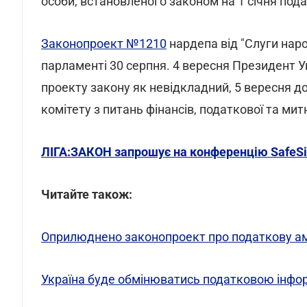
особи, встановленого законом на 1 січня пода
Законопроект №1210
нардепа від "Слуги нар
парламенті 30 серпня. 4 вересня Президент 
проекту закону як невідкладний, 5 вересня 
комітету з питань фінансів, податкової та митн
ЛІГА:ЗАКОН запрошує на конференцію SafeSi
Читайте також:
Оприлюднено законопроект про податкову ам
Україна буде обмінюватись податковою інф