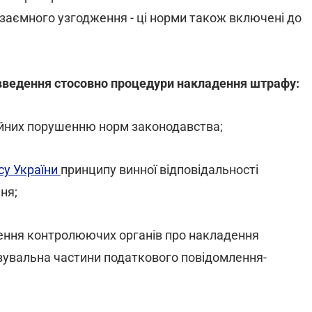
аємного узгодження - ці норми також включені до
овведення стосовно процедури накладення штрафу:
ійних порушенню норм законодавства;
су України
принципу винної відповідальності
ня;
шення контролюючих органів про накладення
вувальна частини податкового повідомлення-