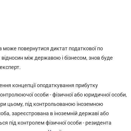
в може повернутися диктат податкової по
 відносин між державою і бізнесом, знов буде
експерт.
ння концепції оподаткування прибутку
контролюючої особи - фізичної або юридичної особи,
При цьому, під контрольованою іноземною
ба, зареєстрована в іноземній державі або
ься під контролем фізичної особи - резидента