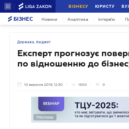
БІЗНЕСУ
ЮРИСТУ
БУ
БІЗНЕС
Новини
Аналітика
Інтерв'ю
П
Держава, бюджет
Експерт прогнозує повер
по відношенню до бізнес
10 вересня 2019, 12:30
1500
0
Реклама