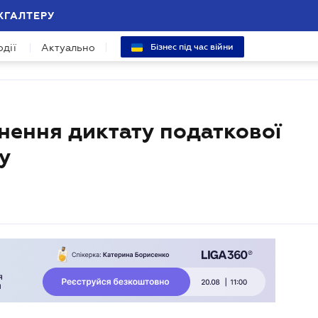
ХГАЛТЕРУ
одії
Актуально
Бізнес під час війни
нення диктату податкової
у