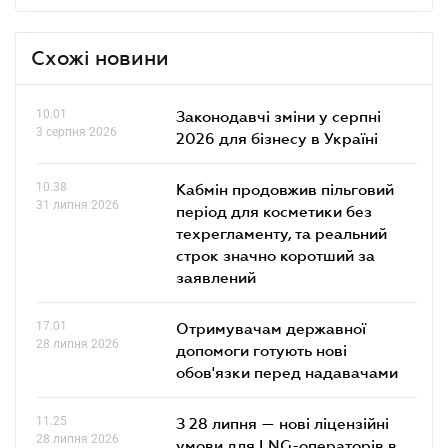
Схожі новини
10.01
Законодавчі зміни у серпні
3 серпня 2026
2026 для бізнесу в Україні
10.38
Кабмін продовжив пільговий
31 липня 2026
період для косметики без
техрегламенту, та реальний
строк значно коротший за
заявлений
17.01
Отримувачам державної
28 липня 2026
допомоги готують нові
обов'язки перед надавачами
11.25
З 28 липня — нові ліцензійні
28 липня 2026
умови для LNG-операторів в