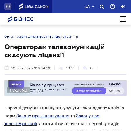
UA
БІЗНЕС
Організація діяльності і ліцензування
Операторам телекомунікацій
скасують ліцензії
10 вересня 2019, 14:10
1077
0
Реклама
Народні депутати планують усунути законодавчу колізію
норм
Закону про ліцензування
та
Закону про
телекомунікації
у частині виключення з переліку видів