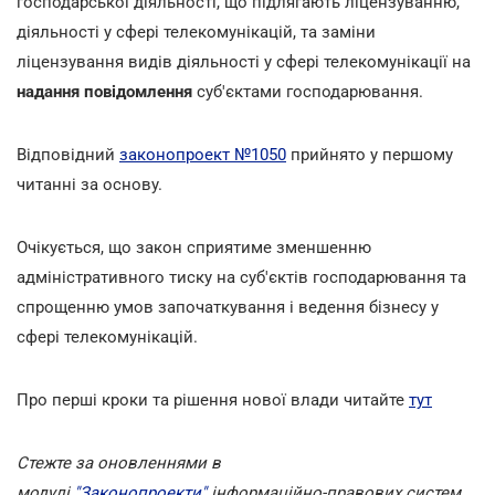
господарської діяльності, що підлягають ліцензуванню,
діяльності у сфері телекомунікацій, та заміни
ліцензування видів діяльності у сфері телекомунікації на
надання повідомлення
суб'єктами господарювання.
Відповідний
законопроект №1050
прийнято у першому
читанні за основу.
Очікується, що закон сприятиме зменшенню
адміністративного тиску на суб'єктів господарювання та
спрощенню умов започаткування і ведення бізнесу у
сфері телекомунікацій.
Про перші кроки та рішення нової влади читайте
тут
Стежте за оновленнями в
модулі
"Законопроекти"
інформаційно-правових систем