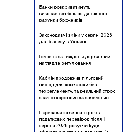
Банки розкриватимуть
виконавцям більше даних про
рахунки боржників
Законодавчі зміни у серпні 2026
для бізнесу в Україні
Головне за тиждень: державний
нагляд та регулювання
Кабмін продовжив пільговий
період для косметики без
техрегламенту, та реальний строк
значно коротший за заявлений
Перезавантаження строків
податкових перевірок після 1
серпня 2026 року: чи буде
обчислення строків давності "з