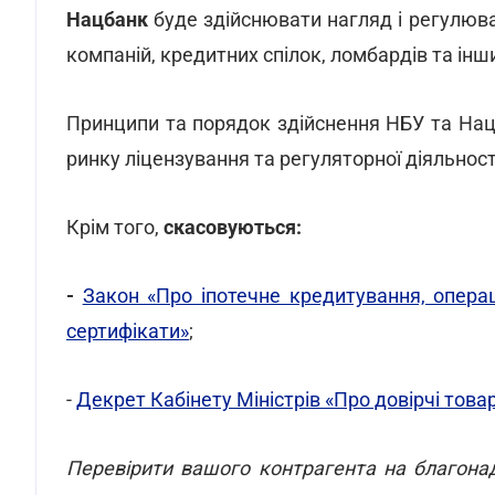
Нацбанк
буде здійснювати нагляд і регулюва
компаній, кредитних спілок, ломбардів та ін
Принципи та порядок здійснення НБУ та Нац
ринку ліцензування та регуляторної діяльност
Крім того,
скасовуються:
-
Закон «Про іпотечне кредитування, операц
сертифікати»
;
-
Декрет Кабінету Міністрів «Про довірчі това
Перевірити вашого контрагента на благонад