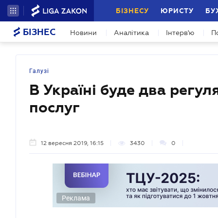
БІЗНЕСУ
ЮРИСТУ
БУ
БІЗНЕС
Новини
Аналітика
Інтерв'ю
П
Галузі
В Україні буде два регу
послуг
12 вересня 2019, 16:15
3430
0
Реклама