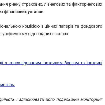
ння ринку страхових, лізингових та факторингових
ших
фінансових установ
.
іональною комісією з цінних паперів та фондового
і уніфікують у відповідних законах.
ії з консолідованим іпотечним боргом та іпотечні
риства».
ійність і здійснювати його подальший моніторинг