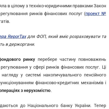
няла в цілому з техніко-юридичними правками Закон
регулювання ринків фінансових послуг (
проект №
атів.
ера ReporTax
для ФОП, який вміє розраховувати та
сть в держоргани.
 фондового ринку
перебере частину повноважень
 регулювання у сфері ринків фінансових послуг. Ці
нагляду у системі накопичувального пенсійного
ункціонуванням фінансово-кредитних механізмів і
операціях з нерухомістю
.
аються до Національного банку України. Тепер