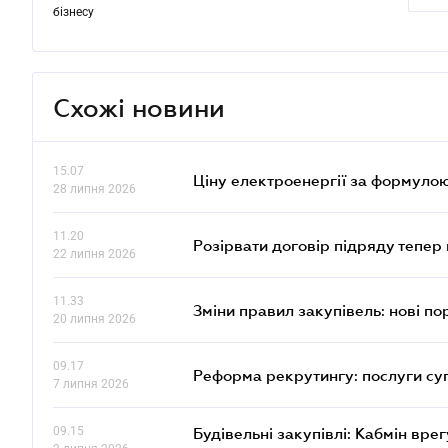
бізнесу
Схожі новини
15.07
Ціну електроенергії за формулою
28 липня 2026
11.20
Розірвати договір підряду тепер
22 липня 2026
11.33
Зміни правил закупівель: нові пор
20 липня 2026
09.17
Реформа рекрутингу: послуги су
7 липня 2026
09.15
Будівельні закупівлі: Кабмін вр