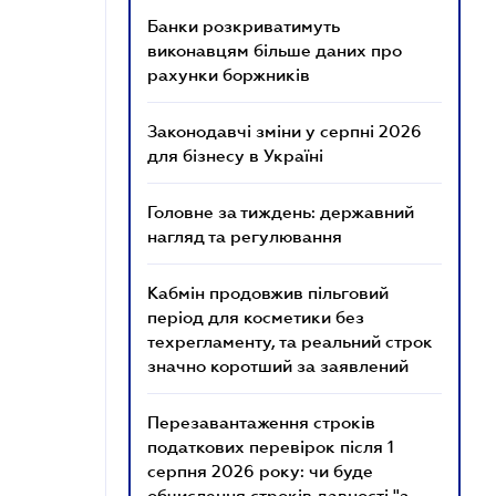
Банки розкриватимуть
виконавцям більше даних про
рахунки боржників
Законодавчі зміни у серпні 2026
для бізнесу в Україні
Головне за тиждень: державний
нагляд та регулювання
Кабмін продовжив пільговий
період для косметики без
техрегламенту, та реальний строк
значно коротший за заявлений
Перезавантаження строків
податкових перевірок після 1
серпня 2026 року: чи буде
обчислення строків давності "з