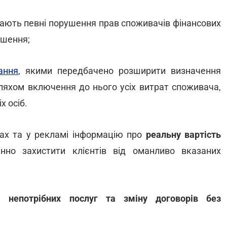
чають певні порушення прав споживачів фінансових
ушення;
ання
, якими передбачено розширити визначення
ляхом включення до нього усіх витрат споживача,
х осіб.
тах та у рекламі інформацію про
реальну вартість
нно захистити клієнтів від оманливо вказаних
м непотрібних послуг та зміну договорів без