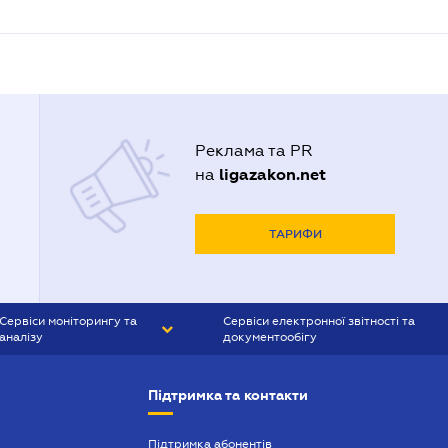
Реклама та PR
ligazakon.net
на
ТАРИФИ
Сервіси моніторингу та
Сервіси електронної звітності та
аналізу
документообігу
CONTR AGENT
Liga:REPORT
Підтримка та контакти
SMS-МАЯК
VERDICTUM
Підтримка абонентів