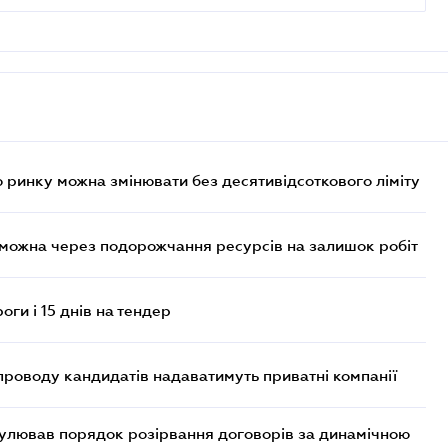
 ринку можна змінювати без десятивідсоткового ліміту
 можна через подорожчання ресурсів на залишок робіт
оги і 15 днів на тендер
проводу кандидатів надаватимуть приватні компанії
егулював порядок розірвання договорів за динамічною