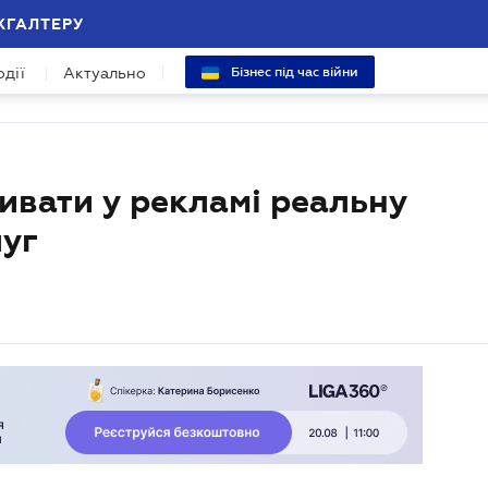
ХГАЛТЕРУ
одії
Актуально
Бізнес під час війни
ивати у рекламі реальну
луг