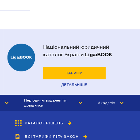
Національний юридичний
Liga:BOOK
каталог України
ТАРИФИ
ДЕТАЛЬНІШЕ
Періодичні видання та
Академія
довідники
ЮРИСТ&ЗАКОН
АКАДЕМІЯ ЛІГА:ЗАКОН
КАТАЛОГ РІШЕНЬ
БУХГАЛТЕР&ЗАКОН
ВСІ ТАРИФИ ЛІГА:ЗАКОН
ВІСНИК МСФЗ