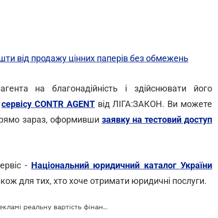
ти від продажу цінних паперів без обмежень
гента на благонадійність і здійснювати його
ю
сервісу CONTR AGENT
від ЛІГА:ЗАКОН. Ви можете
 прямо зараз, оформивши
заявку на тестовий доступ
ервіс -
Національний юридичний каталог України
також для тих, хто хоче отримати юридичні послуги.
Банки зобов'язали розкривати у рекламі реальну вартість фінансових послуг