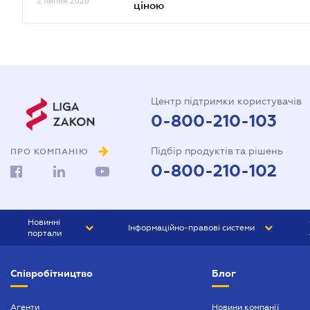
2 липня 2026
ціною
Центр підтримки користувачів
0-800-210-103
Підбір продуктів та рішень
ПРО КОМПАНІЮ
0-800-210-102
Новинні
Інформаційно-правові системи
портали
ЮРЛІГА
Право України
Співробітництво
Блог
БІЗНЕС
ГРАНД
БУХГАЛТЕР.ua
ПРАЙМ
Агенти
Новини компанії