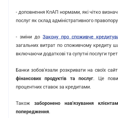
- доповнення КпАП нормами, які чітко визна
послуг як склад адміністративного правопор
- зміни до
Закону про споживче кредитув
загальних витрат по споживчому кредиту ш
включаючи додаткові та супутні послуги треті
Банки зобов'язали розкривати на своїх сай
фінансових продуктів та послуг
. Це пови
процентних ставок за кредитами.
Також
заборонено нав'язування клієнта
попередження
.