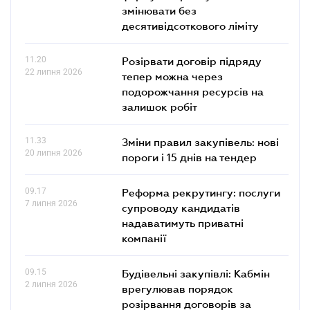
змінювати без
десятивідсоткового ліміту
11.20
Розірвати договір підряду
22 липня 2026
тепер можна через
подорожчання ресурсів на
залишок робіт
11.33
Зміни правил закупівель: нові
20 липня 2026
пороги і 15 днів на тендер
09.17
Реформа рекрутингу: послуги
7 липня 2026
супроводу кандидатів
надаватимуть приватні
компанії
09.15
Будівельні закупівлі: Кабмін
2 липня 2026
врегулював порядок
розірвання договорів за