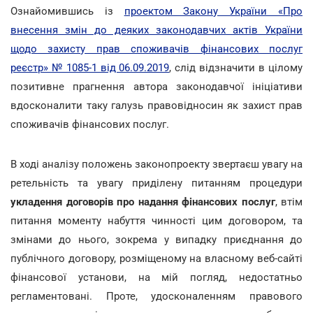
Ознайомившись із
проектом Закону України «Про
внесення змін до деяких законодавчих актів України
щодо захисту прав споживачів фінансових послуг
реєстр» № 1085-1 від 06.09.2019
, слід відзначити в цілому
позитивне прагнення автора законодавчої ініціативи
вдосконалити таку галузь правовідносин як захист прав
споживачів фінансових послуг.
В ході аналізу положень законопроекту звертаєш увагу на
ретельність та увагу приділену питанням процедури
укладення договорів про надання фінансових послуг
, втім
питання моменту набуття чинності цим договором, та
змінами до нього, зокрема у випадку приєднання до
публічного договору, розміщеному на власному веб-сайті
фінансової установи, на мій погляд, недостатньо
регламентовані. Проте, удосконаленням правового