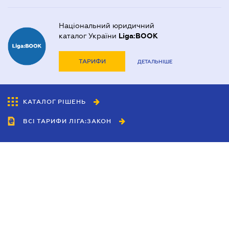
Національний юридичний
каталог України
Liga:BOOK
ТАРИФИ
ДЕТАЛЬНІШЕ
КАТАЛОГ РІШЕНЬ
ВСІ ТАРИФИ ЛІГА:ЗАКОН
Співробітництво
Агенти
Дилери
Політика конфіденційності
Умови використання сайту
Реклама