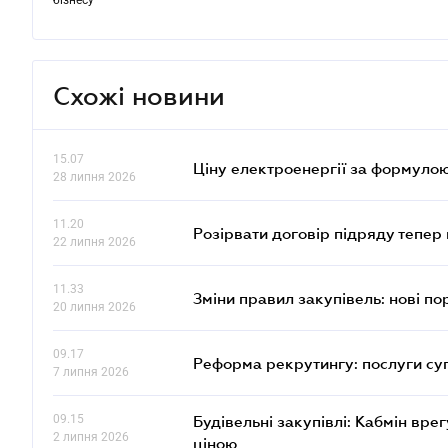
бізнесу
Схожі новини
15.07
Ціну електроенергії за формулою
28 липня 2026
11.20
Розірвати договір підряду тепер
22 липня 2026
11.33
Зміни правил закупівель: нові пор
20 липня 2026
09.17
Реформа рекрутингу: послуги су
7 липня 2026
09.15
Будівельні закупівлі: Кабмін вр
2 липня 2026
ціною