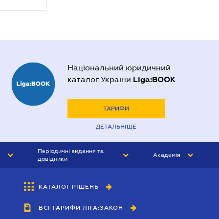
Національний юридичний
Liga:BOOK
каталог України
ТАРИФИ
ДЕТАЛЬНІШЕ
Періодичні видання та
Академія
довідники
ЮРИСТ&ЗАКОН
АКАДЕМІЯ ЛІГА:ЗАКОН
КАТАЛОГ РІШЕНЬ
БУХГАЛТЕР&ЗАКОН
ВСІ ТАРИФИ ЛІГА:ЗАКОН
ВІСНИК МСФЗ