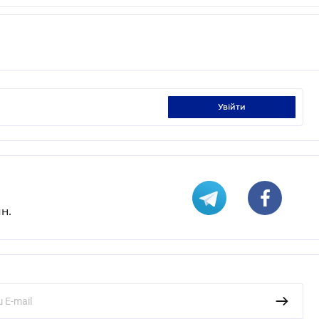
увійти
н.