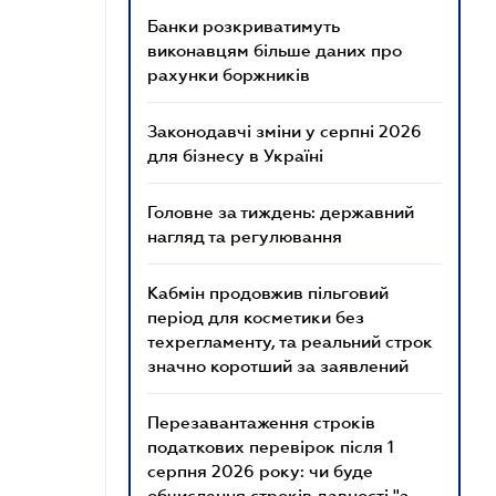
Банки розкриватимуть
виконавцям більше даних про
рахунки боржників
Законодавчі зміни у серпні 2026
для бізнесу в Україні
Головне за тиждень: державний
нагляд та регулювання
Кабмін продовжив пільговий
період для косметики без
техрегламенту, та реальний строк
значно коротший за заявлений
Перезавантаження строків
податкових перевірок після 1
серпня 2026 року: чи буде
обчислення строків давності "з