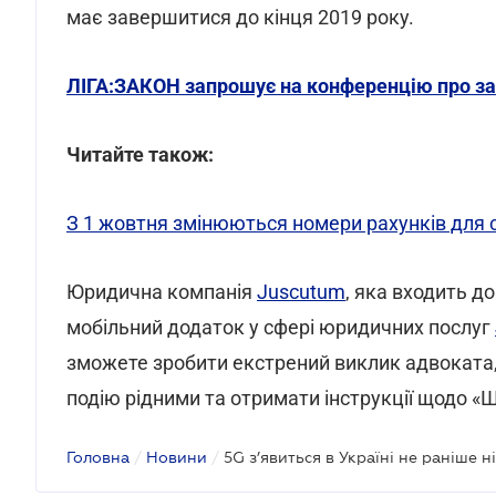
має завершитися до кінця 2019 року.
ЛІГА:ЗАКОН запрошує на конференцію про захи
Читайте також:
З 1 жовтня змінюються номери рахунків для 
Юридична компанія
Juscutum
, яка входить д
мобільний додаток у сфері юридичних послуг
зможете зробити екстрений виклик адвоката
подію рідними та отримати інструкції щодо «
Головна
/
Новини
/
5G з’явиться в Україні не раніше н