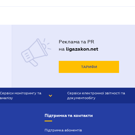
Реклама та PR
ligazakon.net
на
ТАРИФИ
Сервіси моніторингу та
Сервіси електронної звітності та
аналізу
документообігу
CONTR AGENT
Liga:REPORT
Підтримка та контакти
SMS-МАЯК
VERDICTUM
Підтримка абонентів