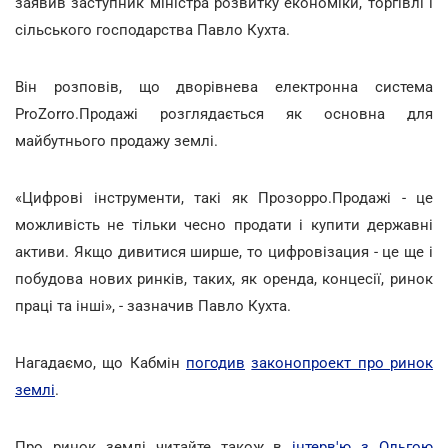
заявив заступник міністра розвитку економіки, торгівлі і
сільського господарства Павло Кухта.
Він розповів, що дворівнева електронна система
ProZorro.Продажі розглядається як основна для
майбутнього продажу землі.
«Цифрові інструменти, такі як Прозорро.Продажі - це
можливість не тільки чесно продати і купити державні
активи. Якщо дивитися ширше, то цифровізация - це ще і
побудова нових ринків, таких, як оренда, концесії, ринок
праці та інші», - зазначив Павло Кухта.
Нагадаємо, що Кабмін
погодив
законопроект про ринок
землі
.
Про ринок землі читайте також в
інтерв'ю з Ольгою