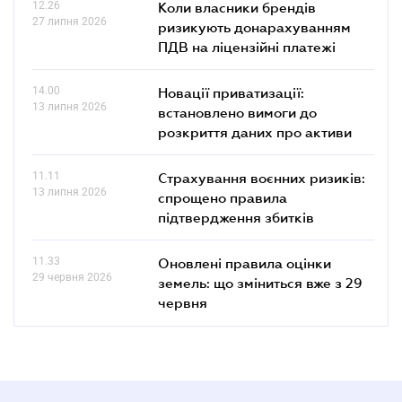
12.26
Коли власники брендів
27 липня 2026
ризикують донарахуванням
ПДВ на ліцензійні платежі
14.00
Новації приватизації:
13 липня 2026
встановлено вимоги до
розкриття даних про активи
11.11
Страхування воєнних ризиків:
13 липня 2026
спрощено правила
підтвердження збитків
11.33
Оновлені правила оцінки
29 червня 2026
земель: що зміниться вже з 29
червня