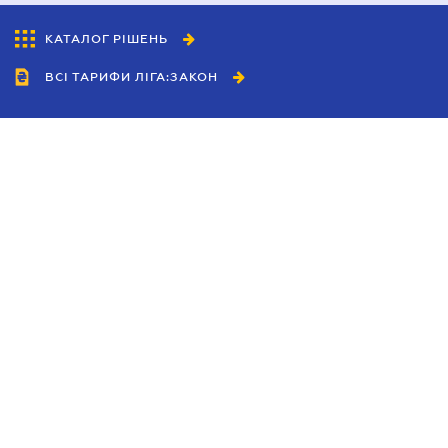
КАТАЛОГ РІШЕНЬ
ВСІ ТАРИФИ ЛІГА:ЗАКОН
Співробітництво
Агенти
Дилери
Політика конфіденційності
Умови використання сайту
Реклама
Блог
Новини компанії
Керівництва
Каталоги компаній
Теми в центрі уваги