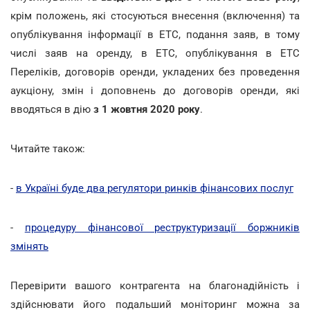
крім положень, які стосуються внесення (включення) та
опублікування інформації в ЕТС, подання заяв, в тому
числі заяв на оренду, в ЕТС, опублікування в ЕТС
Переліків, договорів оренди, укладених без проведення
аукціону, змін і доповнень до договорів оренди, які
вводяться в дію
з 1 жовтня 2020 року
.
Читайте також:
-
в Україні буде два регулятори ринків фінансових послуг
-
процедуру фінансової реструктуризації боржників
змінять
Перевірити вашого контрагента на благонадійність і
здійснювати його подальший моніторинг можна за