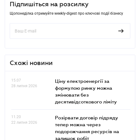
Підпишіться на розсилку
Щопонеділка отримуйте weekly-digest про ключові події бізнесу
Схожі новини
15.07
Ціну електроенергії за
28 липня 2026
формулою ринку можна
змінювати без
десятивідсоткового ліміту
11.20
Розірвати договір підряду
22 липня 2026
тепер можна через
подорожчання ресурсів на
залишок робіт