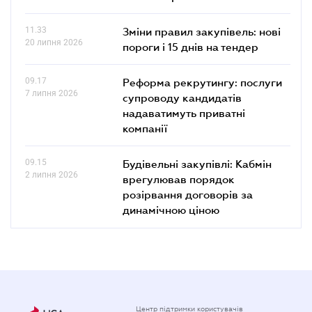
11.33
Зміни правил закупівель: нові
20 липня 2026
пороги і 15 днів на тендер
09.17
Реформа рекрутингу: послуги
7 липня 2026
супроводу кандидатів
надаватимуть приватні
компанії
09.15
Будівельні закупівлі: Кабмін
2 липня 2026
врегулював порядок
розірвання договорів за
динамічною ціною
Центр підтримки користувачів