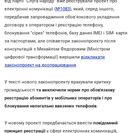
від партії "Слуга народу" вже реєстрували проект про
електронні комунікації (
№1083
), який, серед іншого,
передбачав запровадження обов'язкового укладення
договору з оператором і реєстрацію телефону,
блокування "сірих" телефонів, базу даних IMEI і SIM- карти
за паспортами, але співавтори законопроекту після
консультацій з Михайлом Федоровим (Міністром
цифрової трансформації) вирішили
відкликати
законопроект на доопрацювання
.
У тексті нового законопроекту врахували критику
громадськості
та виключили норми про обов'язкову
реєстрацію абонентів у мобільних операторів і про
блокування нелегально ввезених телефонів
.
У новому проекті передбачається ввести
повідомний
принцип реєстрації
у сфері електронних комунікацій,