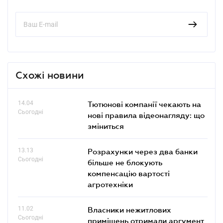
Схожі новини
14.04
Тютюнові компанії чекають на
Сьогодні
нові правила відеонагляду: що
зміниться
13.13
Розрахунки через два банки
Сьогодні
більше не блокують
компенсацію вартості
агротехніки
11.02
Власники нежитлових
Сьогодні
приміщень отримали аргумент