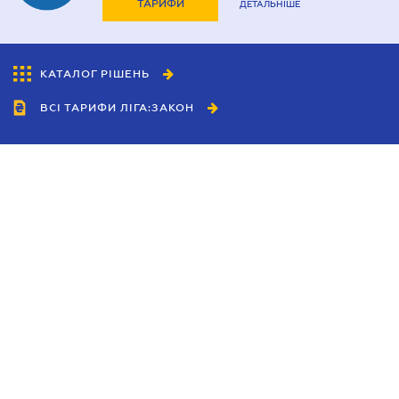
ТАРИФИ
ДЕТАЛЬНІШЕ
КАТАЛОГ РІШЕНЬ
ВСІ ТАРИФИ ЛІГА:ЗАКОН
Співробітництво
Агенти
Дилери
Політика конфіденційності
Умови використання сайту
Реклама
Блог
Новини компанії
Керівництва