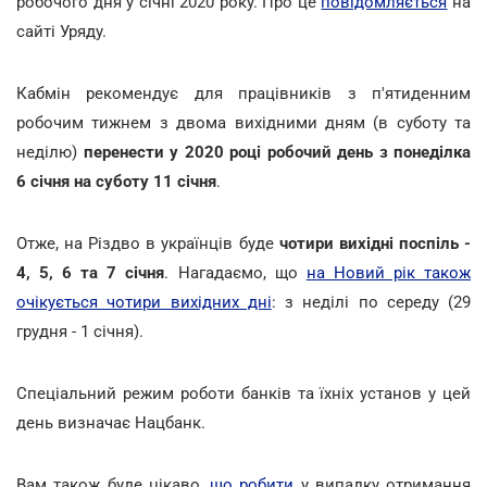
робочого дня у січні 2020 року. Про це
повідомляється
на
сайті Уряду.
Кабмін рекомендує для працівників з п'ятиденним
робочим тижнем з двома вихідними дням (в суботу та
неділю)
перенести у 2020 році робочий день з понеділка
6 січня на суботу 11 січня
.
Отже, на Різдво в українців буде
чотири вихідні поспіль -
4, 5, 6 та 7 січня
. Нагадаємо, що
на Новий рік також
очікується чотири вихідних дні
: з неділі по середу (29
грудня - 1 січня).
Спеціальний режим роботи банків та їхніх установ у цей
день визначає Нацбанк.
Вам також буде цікаво,
що робити
у випадку отримання