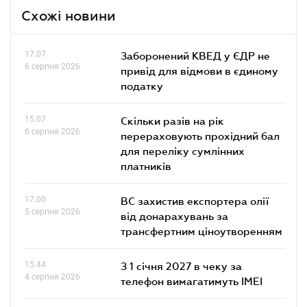
Схожі новини
17.07
Заборонений КВЕД у ЄДР не
6 серпня 2026
привід для відмови в єдиному
податку
15.07
Скільки разів на рік
6 серпня 2026
перераховують прохідний бал
для переліку сумлінних
платників
17.00
ВС захистив експортера олії
5 серпня 2026
від донарахувань за
трансфертним ціноутворенням
15.44
З 1 січня 2027 в чеку за
4 серпня 2026
телефон вимагатимуть IMEI