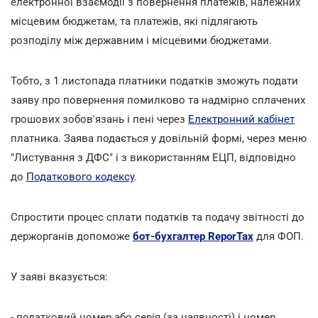
електронної взаємодії з повернення платежів, належних
місцевим бюджетам, та платежів, які підлягають
розподілу між державним і місцевими бюджетами.
Тобто, з 1 листопада платники податків зможуть подати
заяву про повернення помилково та надмірно сплачених
грошових зобов'язань і пені через
Електронний кабінет
платника. Заява подається у довільній формі, через меню
"Листування з ДФС" і з використанням ЕЦП, відповідно
до
Податкового кодексу
.
Спростити процес сплати податків та подачу звітності до
держорганів допоможе
бот-бухгалтер ReporTax
для ФОП.
У заяві вказується:
- податковий номер або серія (за наявності) і номер