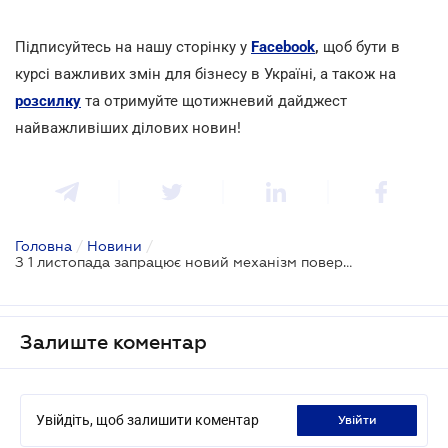
Підписуйтесь на нашу сторінку у
Facebook
,
щоб бути в
курсі важливих змін для бізнесу в Україні, а також на
розсилку
та отримуйте щотижневий дайджест
найважливіших ділових новин!
Головна
/
Новини
/
З 1 листопада запрацює новий механізм повернення переплачених сум податків та пені
Залиште коментар
Увійдіть, щоб залишити коментар
увійти