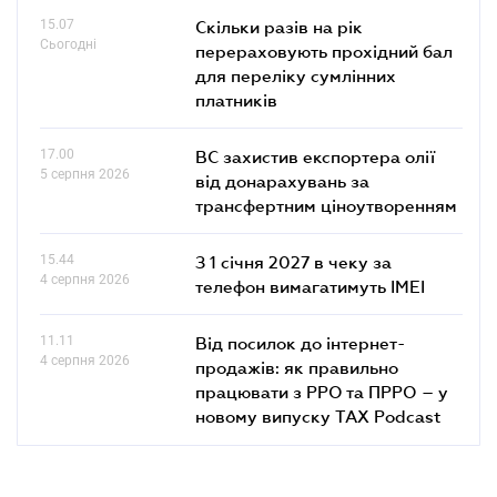
15.07
Скільки разів на рік
Сьогодні
перераховують прохідний бал
для переліку сумлінних
платників
17.00
ВС захистив експортера олії
5 серпня 2026
від донарахувань за
трансфертним ціноутворенням
15.44
З 1 січня 2027 в чеку за
4 серпня 2026
телефон вимагатимуть IMEI
11.11
Від посилок до інтернет-
4 серпня 2026
продажів: як правильно
працювати з РРО та ПРРО – у
новому випуску TAX Podcast