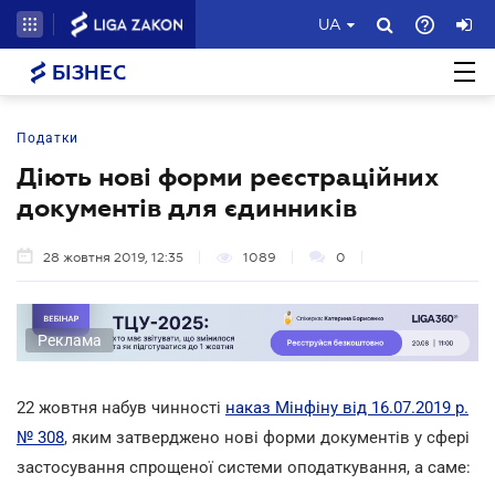
UA
БІЗНЕС
Податки
Діють нові форми реєстраційних
документів для єдинників
28 жовтня 2019, 12:35
1089
0
Реклама
22 жовтня набув чинності
наказ Мінфіну від 16.07.2019 р.
№ 308
, яким затверджено нові форми документів у сфері
застосування спрощеної системи оподаткування, а саме: