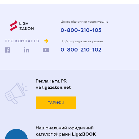
Центр підтримки користувачів
0-800-210-103
ПРО КОМПАНІЮ
Підбір продуктів та рішень
0-800-210-102
Реклама та PR
на
ligazakon.net
ТАРИФИ
Національний юридичний
каталог України
Liga:BOOK