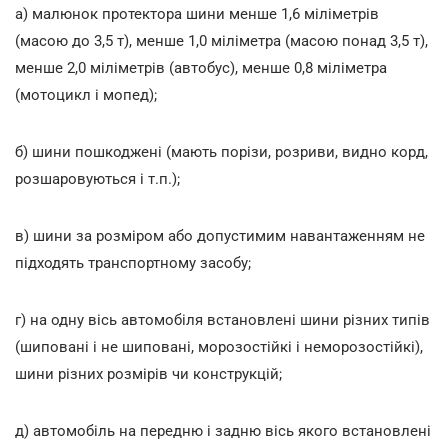
а) малюнок протектора шини менше 1,6 міліметрів
(масою до 3,5 т), менше 1,0 міліметра (масою понад 3,5 т),
менше 2,0 міліметрів (автобус), менше 0,8 міліметра
(мотоцикл і мопед);
б) шини пошкоджені (мають порізи, розриви, видно корд,
розшаровуються і т.п.);
в) шини за розміром або допустимим навантаженням не
підходять транспортному засобу;
г) на одну вісь автомобіля встановлені шини різних типів
(шиповані і не шиповані, морозостійкі і неморозостійкі),
шини різних розмірів чи конструкцій;
д) автомобіль на передню і задню вісь якого встановлені