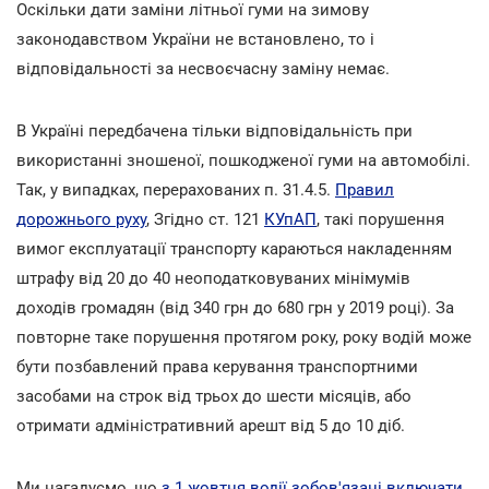
Оскільки дати заміни літньої гуми на зимову
законодавством України не встановлено, то і
відповідальності за несвоєчасну заміну немає.
В Україні передбачена тільки відповідальність при
використанні зношеної, пошкодженої гуми на автомобілі.
Так, у випадках, перерахованих п. 31.4.5.
Правил
дорожнього руху
, Згідно ст. 121
КУпАП
, такі порушення
вимог експлуатації транспорту караються накладенням
штрафу від 20 до 40 неоподатковуваних мінімумів
доходів громадян (від 340 грн до 680 грн у 2019 році). За
повторне таке порушення протягом року, року водій може
бути позбавлений права керування транспортними
засобами на строк від трьох до шести місяців, або
отримати адміністративний арешт від 5 до 10 діб.
Ми нагадуємо, що
з 1 жовтня водії зобов'язані включати