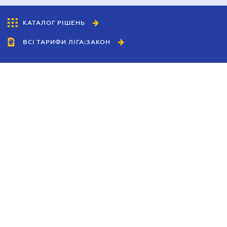
КАТАЛОГ РІШЕНЬ
ВСІ ТАРИФИ ЛІГА:ЗАКОН
Співробітництво
Агенти
Дилери
Політика конфіденційності
Умови використання сайту
Реклама
Блог
Новини компанії
Керівництва
Каталоги компаній