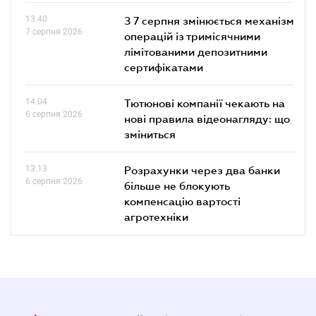
13.40
З 7 серпня змінюється механізм
7 серпня 2026
операцій із тримісячними
лімітованими депозитними
сертифікатами
14.04
Тютюнові компанії чекають на
6 серпня 2026
нові правила відеонагляду: що
зміниться
13.13
Розрахунки через два банки
6 серпня 2026
більше не блокують
компенсацію вартості
агротехніки