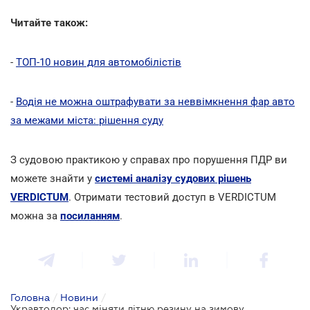
Читайте також:
-
ТОП-10 новин для автомобілістів
-
Водія не можна оштрафувати за неввімкнення фар авто
за межами міста: рішення суду
З судовою практикою у справах про порушення ПДР ви
можете знайти у
системі аналізу судових рішень
VERDICTUM
. Отримати тестовий доступ в VERDICTUM
можна за
посиланням
.
Головна
/
Новини
/
Укравтодор: час міняти літню резину на зимову