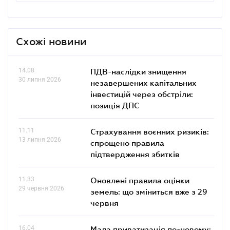
Схожі новини
14.08
ПДВ-наслідки знищення
30 липня 2026
незавершених капітальних
інвестицій через обстріли:
позиція ДПС
11.11
Страхування воєнних ризиків:
13 липня 2026
спрощено правила
підтвердження збитків
11.33
Оновлені правила оцінки
29 червня 2026
земель: що зміниться вже з 29
червня
16.04
Мала приватизація по-новому: