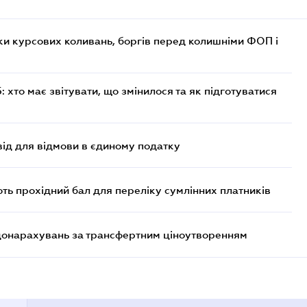
ки курсових коливань, боргів перед колишніми ФОП і
хто має звітувати, що змінилося та як підготуватися
ід для відмови в єдиному податку
ють прохідний бал для переліку сумлінних платників
 донарахувань за трансфертним ціноутворенням