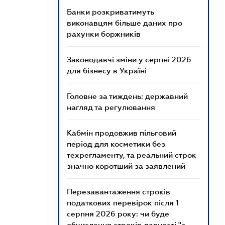
Банки розкриватимуть
виконавцям більше даних про
рахунки боржників
Законодавчі зміни у серпні 2026
для бізнесу в Україні
Головне за тиждень: державний
нагляд та регулювання
Кабмін продовжив пільговий
період для косметики без
техрегламенту, та реальний строк
значно коротший за заявлений
Перезавантаження строків
податкових перевірок після 1
серпня 2026 року: чи буде
обчислення строків давності "з