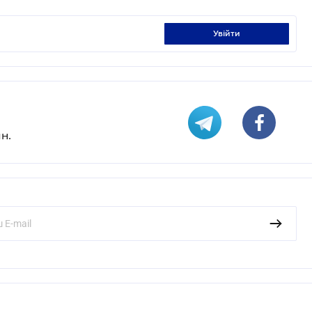
увійти
н.