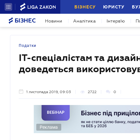
БІЗНЕСУ
ЮРИСТУ
БУ
БІЗНЕС
Новини
Аналітика
Інтерв'ю
П
Податки
IT-спеціалістам та дизай
доведеться використову
1 листопада 2019, 09:03
2722
0
Реклама