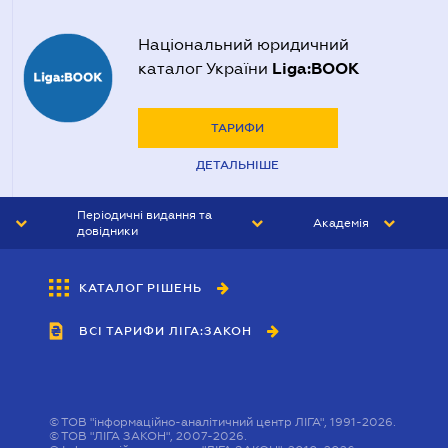
Національний юридичний
Liga:BOOK
каталог України
ТАРИФИ
ДЕТАЛЬНІШЕ
Періодичні видання та
Академія
довідники
ЮРИСТ&ЗАКОН
АКАДЕМІЯ ЛІГА:ЗАКОН
КАТАЛОГ РІШЕНЬ
БУХГАЛТЕР&ЗАКОН
ВСІ ТАРИФИ ЛІГА:ЗАКОН
ВІСНИК МСФЗ
ІНТЕРБУХ
ОСОБИСТИЙ ЕКСПЕРТ
©
ТОВ "інформаційно-аналітичний центр ЛІГА", 1991-2026.
©
ТОВ "ЛІГА ЗАКОН", 2007-2026.