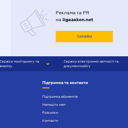
Реклама та PR
ligazakon.net
на
ТАРИФИ
Сервіси моніторингу та
Сервіси електронної звітності та
аналізу
документообігу
CONTR AGENT
Liga:REPORT
Підтримка та контакти
SMS-МАЯК
VERDICTUM
Підтримка абонентів
Напишіть нам
SEMANTRUM
Розсилки
SMS-МАЯК ІПОТЕКА
Контакти