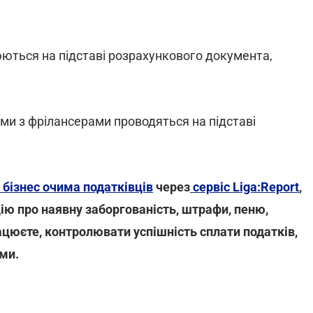
нюються на підставі розрахункового документа,
ми з фрілансерами проводяться на підставі
 бізнес очима податківців
через
сервіс Liga:Report
,
ю про наявну заборгованість, штрафи, пеню,
працюєте, контролювати успішність сплати податків,
ми.