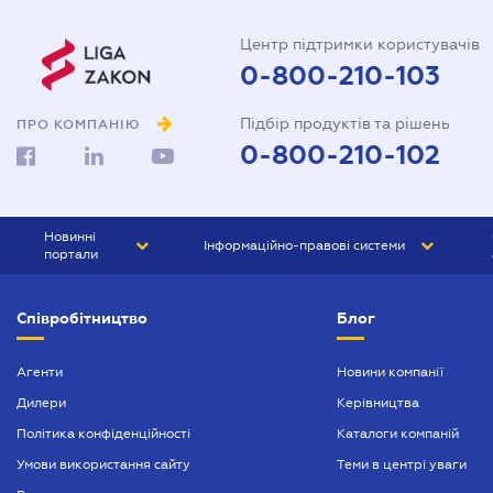
Центр підтримки користувачів
0-800-210-103
Підбір продуктів та рішень
ПРО КОМПАНІЮ
0-800-210-102
Новинні
Інформаційно-правові системи
портали
ЮРЛІГА
Право України
Співробітництво
Блог
БІЗНЕС
ГРАНД
БУХГАЛТЕР.ua
ПРАЙМ
Агенти
Новини компанії
Дилери
Керівництва
БУХГАЛТЕР ПРОФ
Політика конфіденційності
Каталоги компаній
ЮРИСТ ПРОФ
Умови використання сайту
Теми в центрі уваги
ЮРИСТ