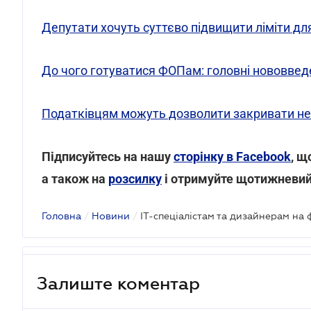
Депутати хочуть суттєво підвищити ліміти дл
До чого готуватися ФОПам: головні нововвед
Податківцям можуть дозволити закривати 
Підписуйтесь на нашу
сторінку в Facebook
, щ
а також на
розсилку
і отримуйте щотижневий
Головна
/
Новини
/
Залиште коментар