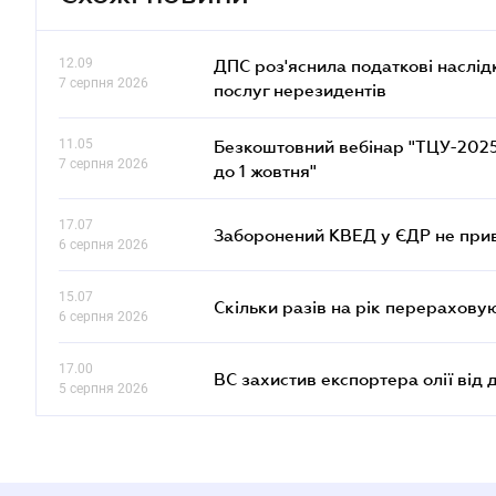
12.09
ДПС роз'яснила податкові наслід
7 серпня 2026
послуг нерезидентів
11.05
Безкоштовний вебінар "ТЦУ-2025: 
7 серпня 2026
до 1 жовтня"
17.07
Заборонений КВЕД у ЄДР не прив
6 серпня 2026
15.07
Скільки разів на рік перерахову
6 серпня 2026
17.00
ВС захистив експортера олії від
5 серпня 2026