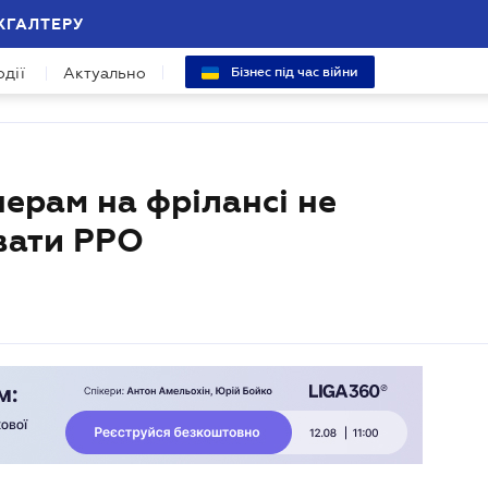
ХГАЛТЕРУ
одії
Актуально
Бізнес під час війни
нерам на фрілансі не
вати РРО