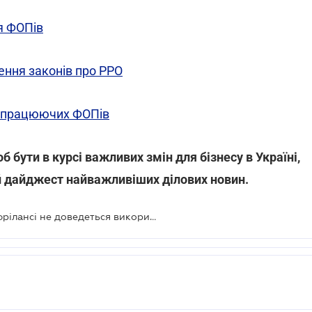
я ФОПів
ення законів про РРО
непрацюючих ФОПів
об бути в курсі важливих змін для бізнесу в Україні,
 дайджест найважливіших ділових новин.
IT-спеціалістам та дизайнерам на фрілансі не доведеться використовувати РРО