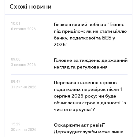
Схожі новини
10.01
Безкоштовний вебінар "Бізнес
6 серпня 2026
під прицілом: як не стати ціллю
банку, податкової та БЕБ у
2026"
09.00
Головне за тиждень: державний
3 серпня 2026
нагляд та регулювання
09.47
Перезавантаження строків
31 липня 2026
податкових перевірок після 1
серпня 2026 року: чи буде
обчислення строків давності "з
чистого аркуша"?
15.29
Оскаржити акт ревізії
30 липня 2026
Держаудитслужби може лише