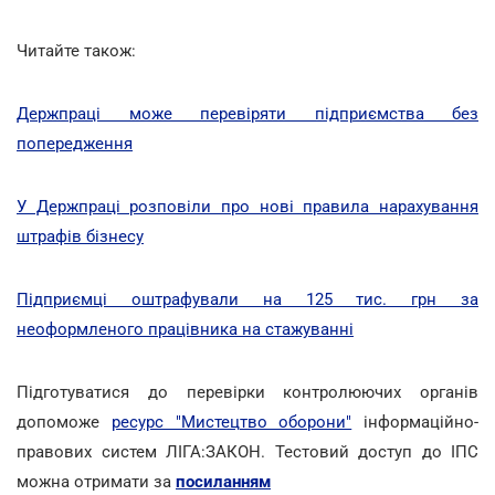
Читайте також:
Держпраці може перевіряти підприємства без
попередження
У Держпраці розповіли про нові правила нарахування
штрафів бізнесу
Підприємці оштрафували на 125 тис. грн за
неоформленого працівника на стажуванні
Підготуватися до перевірки контролюючих органів
допоможе
ресурс "Мистецтво оборони"
інформаційно-
правових систем ЛІГА:ЗАКОН. Тестовий доступ до ІПС
можна отримати за
посиланням