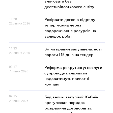
змінювати без
десятивідсоткового ліміту
11.20
Розірвати договір підряду
22 липня 2026
тепер можна через
подорожчання ресурсів на
залишок робіт
11.33
Зміни правил закупівель: нові
20 липня 2026
пороги і 15 днів на тендер
09.17
Реформа рекрутингу: послуги
7 липня 2026
супроводу кандидатів
надаватимуть приватні
компанії
09.15
Будівельні закупівлі: Кабмін
2 липня 2026
врегулював порядок
розірвання договорів за