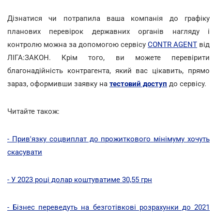
Дізнатися чи потрапила ваша компанія до графіку
планових перевірок державних органів нагляду і
контролю можна за допомогою сервісу
CONTR AGENT
від
ЛІГА:ЗАКОН. Крім того, ви можете перевірити
благонадійність контрагента, який вас цікавить, прямо
зараз, оформивши заявку на
тестовий доступ
до сервісу.
Читайте також:
- Прив'язку соцвиплат до прожиткового мінімуму хочуть
скасувати
- У 2023 році долар коштуватиме 30,55 грн
- Бізнес переведуть на безготівкові розрахунки до 2021