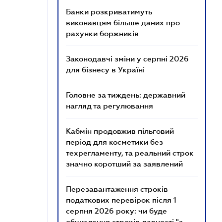
Банки розкриватимуть
виконавцям більше даних про
рахунки боржників
Законодавчі зміни у серпні 2026
для бізнесу в Україні
Головне за тиждень: державний
нагляд та регулювання
Кабмін продовжив пільговий
період для косметики без
техрегламенту, та реальний строк
значно коротший за заявлений
Перезавантаження строків
податкових перевірок після 1
серпня 2026 року: чи буде
обчислення строків давності "з