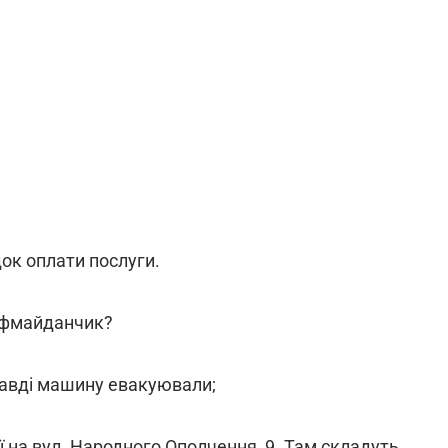
док оплати послуги.
афмайданчик?
правді машину евакуювали;
ії на вул. Народного Ополчення, 9. Там складуть