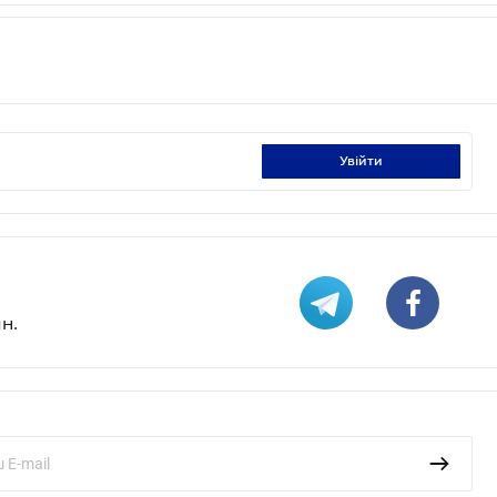
увійти
н.