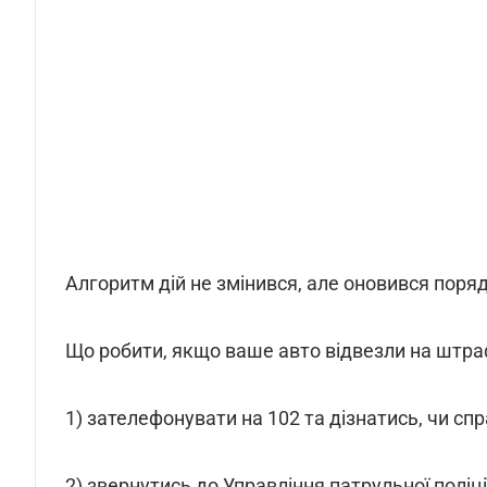
Алгоритм дій не змінився, але оновився поря
Що робити, якщо ваше авто відвезли на штр
1) зателефонувати на 102 та дізнатись, чи с
2) звернутись до Управління патрульної поліц