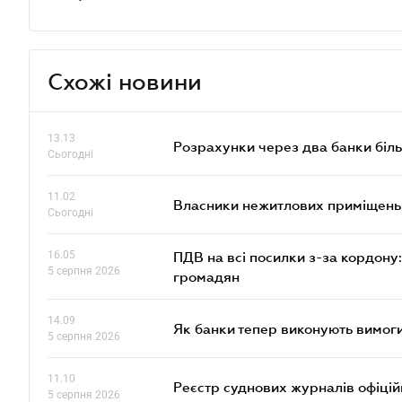
Схожі новини
13.13
Розрахунки через два банки біль
Сьогодні
11.02
Власники нежитлових приміщень 
Сьогодні
16.05
ПДВ на всі посилки з-за кордону:
5 серпня 2026
громадян
14.09
Як банки тепер виконують вимоги
5 серпня 2026
11.10
Реєстр суднових журналів офіці
5 серпня 2026