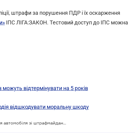
іції, штрафи за порушення ПДР і їх оскарження
и»
ІПС ЛІГА:ЗАКОН. Тестовий доступ до ІПС можна
 можуть відтермінувати на 5 років
одія відшкодувати моральну шкоду
У Києві змінили правила отримання автомобіля зі штрафмайданчика