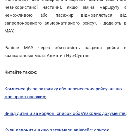
невикористаної частини), якщо зміна маршруту є
неможливою або пасажир відмовляється від
запропонованого альтернативного рейсу», - додають в
МАУ.
Раніше МАУ через збитковість закрила рейси в
казахстанські міста Алмати і Нур-Султан.
Читайте також
:
Компенсація за затримку або перенесення рейсу: на що
має право пасажир
;
Виїзд дитини за кордон: список обов'язкових документів
;
Куди дзвонити, якщо затримали авіарейс: список