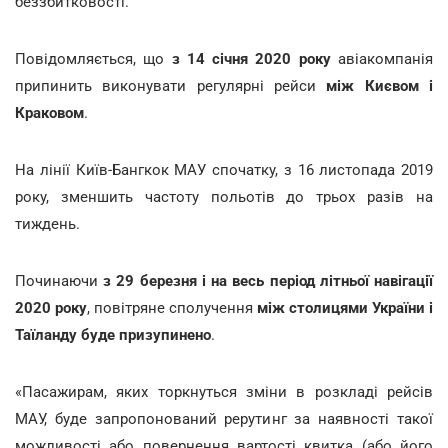
беззбитковості.
Повідомляється, що
з 14 січня 2020 року
авіакомпанія
припинить виконувати регулярні рейси
між Києвом і
Краковом
.
На лінії Київ-Бангкок МАУ спочатку, з 16 листопада 2019
року, зменшить частоту польотів до трьох разів на
тиждень.
Починаючи
з 29 березня і на весь період літньої навігації
2020 року
, повітряне сполучення
між столицями України і
Таїланду буде призупинено
.
«Пасажирам, яких торкнуться зміни в розкладі рейсів
МАУ, буде запропонований рерутинг за наявності такої
можливості або повернення вартості квитка (або його