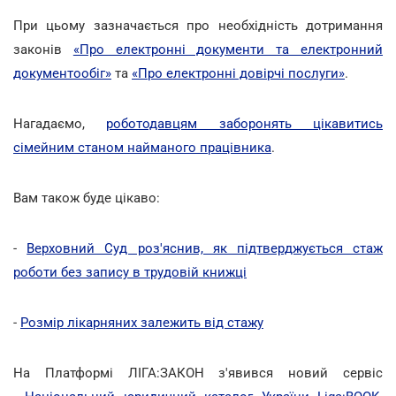
При цьому зазначається про необхідність дотримання
законів
«Про електронні документи та електронний
документообіг»
та
«Про електронні довірчі послуги»
.
Нагадаємо,
роботодавцям заборонять цікавитись
сімейним станом найманого працівника
.
Вам також буде цікаво:
-
Верховний Суд роз'яснив, як підтверджується стаж
роботи без запису в трудовій книжці
-
Розмір лікарняних залежить від стажу
На Платформі ЛІГА:ЗАКОН з'явився новий сервіс