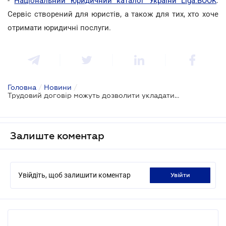
-
Національний юридичний каталог України Liga:BOOK
.
Сервіс створений для юристів, а також для тих, хто хоче
отримати юридичні послуги.
Головна
/
Новини
/
Трудовий договір можуть дозволити укладати в електронній формі
Залиште коментар
Увійдіть, щоб залишити коментар
увійти