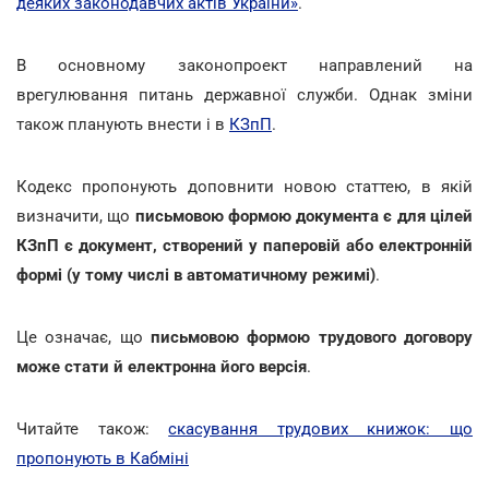
деяких законодавчих актів України»
.
В основному законопроект направлений на
врегулювання питань державної служби. Однак зміни
також планують внести і в
КЗпП
.
Кодекс пропонують доповнити новою статтею, в якій
визначити, що
письмовою формою документа є для цілей
КЗпП є
документ, створений у паперовій або електронній
формі (у тому числі в автоматичному режимі)
.
Це означає, що
письмовою формою трудового договору
може стати й електронна його версія
.
Читайте також:
скасування трудових книжок: що
пропонують в Кабміні