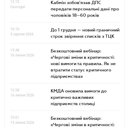
12.12
Кабмін зобов'язав ДПС
Сьогодні
передати персональні дані про
чоловіків 18–60 років
10.10
До 1 грудня — новий граничний
5 серпня 2026
строк звіряння списків з ТЦК
13.48
Безкоштовний вебінар:
16 липня 2026
«Чергові зміни в критичності:
нові вимоги та правила. Як не
втратити статус критичного
підприємства»
12.28
КМДА оновила вимоги до
16 липня 2026
критично важливих
підприємств столиці
10.01
Безкоштовний вебінар:
15 липня 2026
«Чергові зміни в критичності: