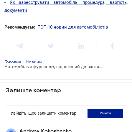
-
Як зареєструвати автомобіль: процедура, вартість,
документи
Рекомендуємо
:
ТОП-10 новин для автомобілістів
Головна
/
Новини
/
Автомобіль з фургоном, віднесений до вантажного ТЗ, має проходити техогляд
Залиште коментар
Увійдіть, щоб залишити коментар
увійти
Andrew Kokoshenko