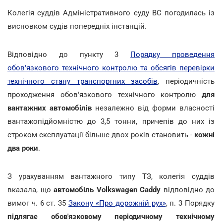
Колегія суддів Адміністративного суду ВС погодилась із
висновком судів попередніх інстанцій.
Відповідно до пункту 3
Порядку проведення
обов'язкового технічного контролю та обсягів перевірки
технічного стану транспортних засобів
, періодичність
проходження обов'язкового технічного контролю
для
вантажних автомобілів
незалежно від форми власності
вантажопідйомністю до 3,5 тонни, причепів до них із
строком експлуатації більше двох років становить -
кожні
два роки
.
З урахуванням вантажного типу ТЗ, колегія суддів
вказала, що
автомобіль Volkswagen Caddy
відповідно до
вимог ч. 6 ст. 35
Закону «Про дорожній рух»
, п. 3 Порядку
підлягає обов'язковому періодичному технічному