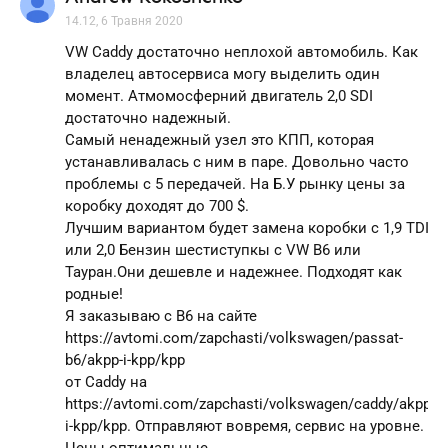
14.12, 6 Травня 2020
VW Caddy достаточно неплохой автомобиль. Как
владелец автосервиса могу выделить один
момент. Атмомосферний двигатель 2,0 SDI
достаточно надежный.
Самый ненадежный узел это КПП, которая
устанавливалась с ним в паре. Довольно часто
проблемы с 5 передачей. На Б.У рынку цены за
коробку доходят до 700 $.
Лучшим вариантом будет замена коробки с 1,9 TDI
или 2,0 Бензин шестиступкы с VW B6 или
Тауран.Они дешевле и надежнее. Подходят как
родные!
Я заказываю с B6 на сайте
https://avtomi.com/zapchasti/volkswagen/passat-
b6/akpp-i-kpp/kpp
от Сaddy на
https://avtomi.com/zapchasti/volkswagen/caddy/akpp-
i-kpp/kpp. Отправляют вовремя, сервис на уровне.
Цены оптимальные.