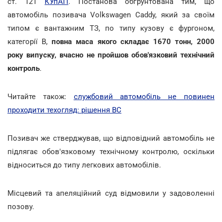
ст. 121
КУпАП
. Постанова обґрунтована тим, що
автомобіль позивача Volkswagen Caddy, який за своїм
типом є вантажним ТЗ, по типу кузову є фургоном,
категорії В,
повна маса якого складає 1670 тонн, 2000
року випуску, вчасно не пройшов обов'язковий технічний
контроль
.
Читайте також:
службовий автомобіль не повинен
проходити техогляд: рішення ВС
Позивач же стверджував, що відповідний автомобіль не
підлягає обов'язковому технічному контролю, оскільки
відноситься до типу легкових автомобілів.
Місцевий та апеляційний суд відмовили у задоволенні
позову.