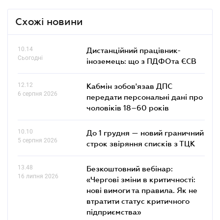
Схожі новини
10.14
Дистанційний працівник-
Сьогодні
іноземець: що з ПДФОта ЄСВ
12.12
Кабмін зобов'язав ДПС
6 серпня 2026
передати персональні дані про
чоловіків 18–60 років
10.10
До 1 грудня — новий граничний
5 серпня 2026
строк звіряння списків з ТЦК
13.48
Безкоштовний вебінар:
16 липня 2026
«Чергові зміни в критичності:
нові вимоги та правила. Як не
втратити статус критичного
підприємства»