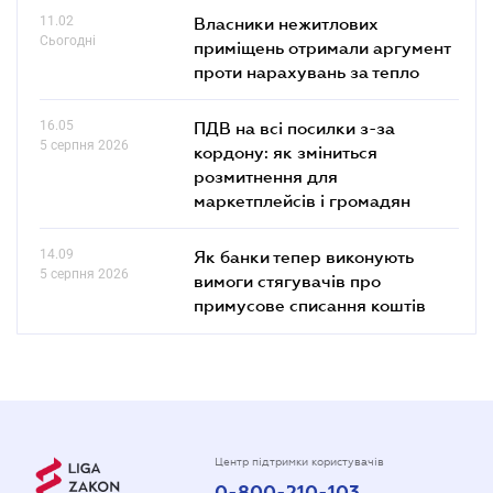
11.02
Власники нежитлових
Сьогодні
приміщень отримали аргумент
проти нарахувань за тепло
16.05
ПДВ на всі посилки з-за
5 серпня 2026
кордону: як зміниться
розмитнення для
маркетплейсів і громадян
14.09
Як банки тепер виконують
5 серпня 2026
вимоги стягувачів про
примусове списання коштів
Центр підтримки користувачів
0-800-210-103