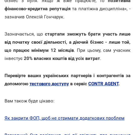
бізнес з нуля. Якщо ж вже працюєте, то
позитивна
фінансово-кредитна репутація
та платіжна дисципліна», -
зазначив Олексій Гончарук.
Зазначається, що
стартапи зможуть брати участь лише
від початку своєї діяльності, а діючий бізнес - лише той,
що працює мінімум 12 місяців
. При цьому, сам учасник
інвестує
20% власних коштів від усіх витрат
.
Перевірте ваших українських партнерів і контрагентів за
допомогою
тестового доступу
в сервіс
CONTR AGENT
.
Вам також буде цікаво:
Як закрити ФОП, щоб не отримати додаткових проблем