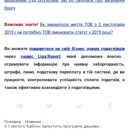
Верховний Суд роз'яснив, які дії свідчать про визнання
боргу
Важливо знати!
Як змінилося життя ТОВ з 2 листопада
2019 і чи потрібно ТОВ змінювати статут у 2019 році?
Ви можете
подивитися на свій бізнес очима податківців
через
сервіс Liga:Report
, який допоможе вчасно
отримувати інформацію про наявну заборгованість,
штрафи, пеню, податкову переплату в тій системі, де ви
працюєте, контролювати успішність сплати податків, а
також ефективно взаємодіяти з податківцями.
Головна
/
Новини
/
З 1 лютого Кабмін запустить програму дешевих кредитів для бізнесу