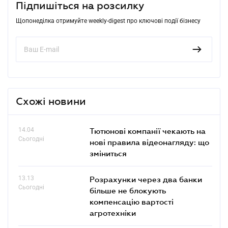
Підпишіться на розсилку
Щопонеділка отримуйте weekly-digest про ключові події бізнесу
Схожі новини
14.04
Тютюнові компанії чекають на
Сьогодні
нові правила відеонагляду: що
зміниться
13.13
Розрахунки через два банки
Сьогодні
більше не блокують
компенсацію вартості
агротехніки