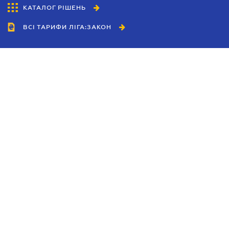
КАТАЛОГ РІШЕНЬ
ВСІ ТАРИФИ ЛІГА:ЗАКОН
Співробітництво
Агенти
Дилери
Політика конфіденційності
Умови використання сайту
Реклама
Блог
Новини компанії
Керівництва
Каталоги компаній
Теми в центрі уваги