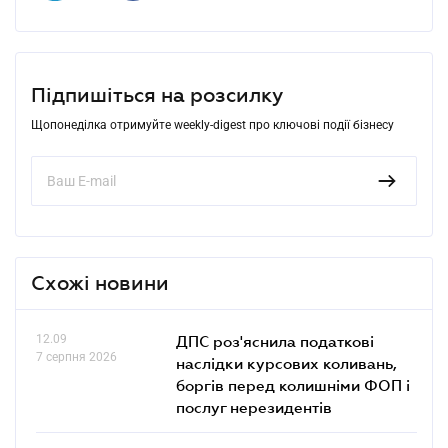
Підпишіться на розсилку
Щопонеділка отримуйте weekly-digest про ключові події бізнесу
Схожі новини
12.09
ДПС роз'яснила податкові
7 серпня 2026
наслідки курсових коливань,
боргів перед колишніми ФОП і
послуг нерезидентів