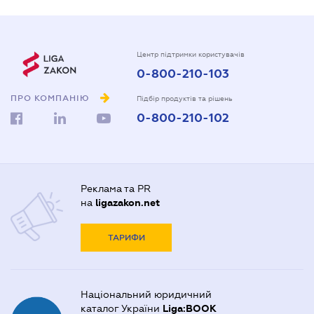
Центр підтримки користувачів
0-800-210-103
ПРО КОМПАНІЮ
Підбір продуктів та рішень
0-800-210-102
Реклама та PR
на
ligazakon.net
ТАРИФИ
Національний юридичний
каталог України
Liga:BOOK