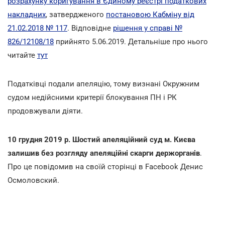
розрахунку коригування в Єдиному реєстрі податкових
накладних
, затвердженого
постановою Кабміну від
21.02.2018 № 117
. Відповідне
рішення у справі №
826/12108/18
прийнято 5.06.2019. Детальніше про нього
читайте
тут
Податківці подали апеляцію, тому визнані Окружним
судом недійсними критерії блокування ПН і РК
продовжували діяти.
10 грудня 2019 р. Шостий апеляційний суд м. Києва
залишив без розгляду апеляційні скарги держорганів
.
Про це повідомив на своїй сторінці в Facebook Денис
Осмоловский.