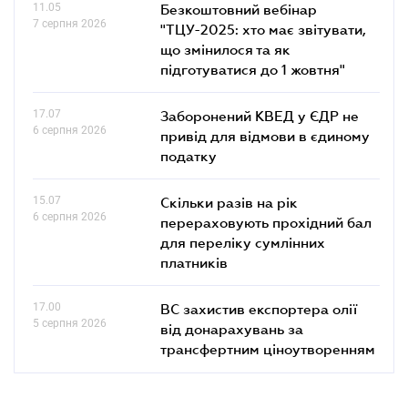
11.05
Безкоштовний вебінар
7 серпня 2026
"ТЦУ-2025: хто має звітувати,
що змінилося та як
підготуватися до 1 жовтня"
17.07
Заборонений КВЕД у ЄДР не
6 серпня 2026
привід для відмови в єдиному
податку
15.07
Скільки разів на рік
6 серпня 2026
перераховують прохідний бал
для переліку сумлінних
платників
17.00
ВС захистив експортера олії
5 серпня 2026
від донарахувань за
трансфертним ціноутворенням