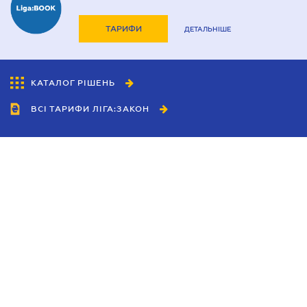
ТАРИФИ
ДЕТАЛЬНІШЕ
КАТАЛОГ РІШЕНЬ
ВСІ ТАРИФИ ЛІГА:ЗАКОН
Співробітництво
Агенти
Дилери
Політика конфіденційності
Умови використання сайту
Реклама
Блог
Новини компанії