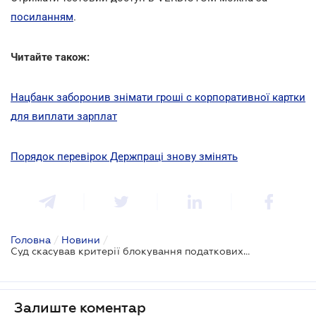
посиланням
.
Читайте також:
Нацбанк заборонив знімати гроші c корпоративної картки
для виплати зарплат
Порядок перевірок Держпраці знову змінять
Головна
/
Новини
/
Суд скасував критерії блокування податкових накладних
Залиште коментар