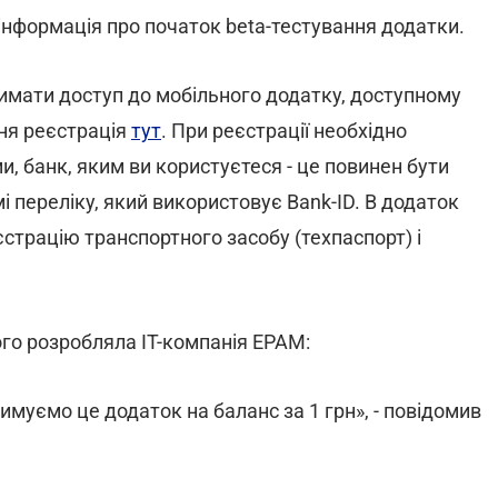
я інформація про початок beta-тестування додатки.
римати доступ до мобільного додатку, доступному
дня реєстрація
тут
. При реєстрації необхідно
и, банк, яким ви користуєтеся - це повинен бути
і переліку, який використовує Bank-ID. В додаток
страцію транспортного засобу (техпаспорт) і
го розробляла IT-компанія EPAM:
имуємо це додаток на баланс за 1 грн», - повідомив