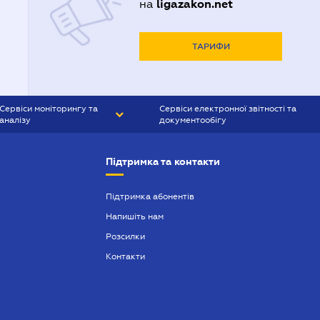
ligazakon.net
на
ТАРИФИ
Сервіси моніторингу та
Сервіси електронної звітності та
аналізу
документообігу
CONTR AGENT
Liga:REPORT
Підтримка та контакти
SMS-МАЯК
VERDICTUM
Підтримка абонентів
Напишіть нам
SEMANTRUM
Розсилки
SMS-МАЯК ІПОТЕКА
Контакти