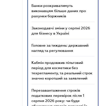
Банки розкриватимуть
виконавцям більше даних про
рахунки боржників
Законодавчі зміни у серпні 2026
для бізнесу в Україні
Головне за тиждень: державний
нагляд та регулювання
Кабмін продовжив пільговий
період для косметики без
техрегламенту, та реальний строк
значно коротший за заявлений
Перезавантаження строків
податкових перевірок після 1
серпня 2026 року: чи буде
обчислення строків давності "з