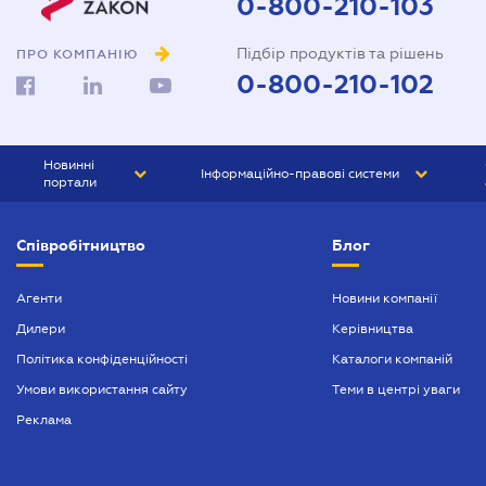
0-800-210-103
Підбір продуктів та рішень
ПРО КОМПАНІЮ
0-800-210-102
Новинні
Інформаційно-правові системи
портали
ЮРЛІГА
Право України
Співробітництво
Блог
БІЗНЕС
ГРАНД
БУХГАЛТЕР.ua
ПРАЙМ
Агенти
Новини компанії
Дилери
Керівництва
БУХГАЛТЕР ПРОФ
Політика конфіденційності
Каталоги компаній
ЮРИСТ ПРОФ
Умови використання сайту
Теми в центрі уваги
ЮРИСТ
Реклама
ПІДПРИЄМЕЦЬ