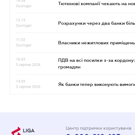
14.04
Тютюнові компанії чекають на но
Сьогодні
13.13
Розрахунки через два банки біль
Сьогодні
11.02
Власники нежитлових приміщень 
Сьогодні
16.05
ПДВ на всі посилки з-за кордону:
5 серпня 2026
громадян
14.09
Як банки тепер виконують вимоги
5 серпня 2026
Центр підтримки користувачів