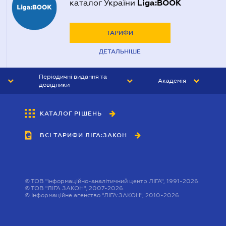
Liga:BOOK
каталог України
ТАРИФИ
ДЕТАЛЬНІШЕ
Періодичні видання та
Академія
довідники
ЮРИСТ&ЗАКОН
АКАДЕМІЯ ЛІГА:ЗАКОН
КАТАЛОГ РІШЕНЬ
БУХГАЛТЕР&ЗАКОН
ВСІ ТАРИФИ ЛІГА:ЗАКОН
ВІСНИК МСФЗ
ІНТЕРБУХ
ОСОБИСТИЙ ЕКСПЕРТ
©
ТОВ "інформаційно-аналітичний центр ЛІГА", 1991-2026.
©
ТОВ "ЛІГА ЗАКОН", 2007-2026.
©
Інформаційне агенство "ЛІГА:ЗАКОН", 2010-2026.