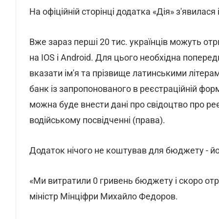
На офіційній сторінці додатка «Дія» з'явилас
Вже зараз перші 20 тис. українців можуть от
на IOS і Android. Для цього необхідна попере
вказати ім'я та прізвище латинськими літерам
банк із запропонованого в реєстраційній форм
можна буде внести дані про свідоцтво про реє
водійському посвідченні (права).
Додаток нічого не коштував для бюджету - йо
«Ми витратили 0 гривень бюджету і скоро отр
міністр Мінціфри Михайло Федоров.