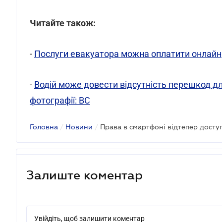
Читайте також:
-
Послуги евакуатора можна оплатити онлайн
-
Водій може довести відсутність перешкод д
фотографії: ВС
Головна
/
Новини
/
Права в смартфоні відтепер доступ
Залиште коментар
Увійдіть, щоб залишити коментар