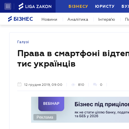
БІЗНЕСУ
ЮРИСТУ
БУ
БІЗНЕС
Новини
Аналітика
Інтерв'ю
П
Галузі
Права в смартфоні відте
тис українців
12 грудня 2019, 09:00
810
0
Реклама