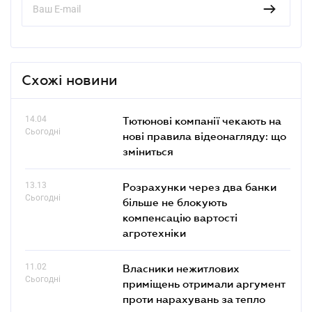
Схожі новини
14.04
Тютюнові компанії чекають на
Сьогодні
нові правила відеонагляду: що
зміниться
13.13
Розрахунки через два банки
Сьогодні
більше не блокують
компенсацію вартості
агротехніки
11.02
Власники нежитлових
Сьогодні
приміщень отримали аргумент
проти нарахувань за тепло