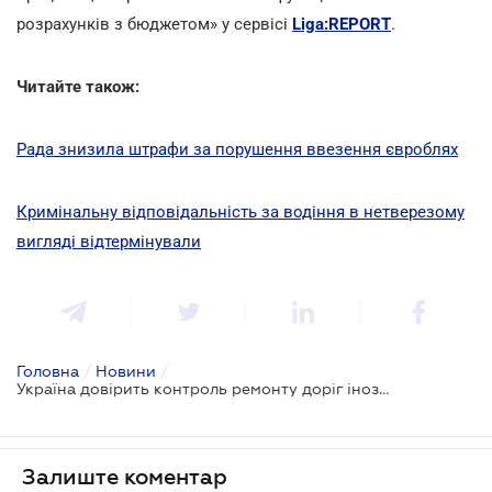
розрахунків з бюджетом» у сервісі
Liga:REPORT
.
Читайте також:
Рада знизила штрафи за порушення ввезення євроблях
Кримінальну відповідальність за водіння в нетверезому
вигляді відтермінували
Головна
/
Новини
/
Україна довірить контроль ремонту доріг іноземцям
Залиште коментар