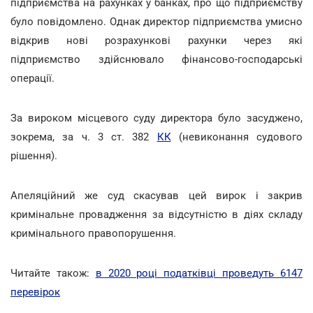
підприємства на рахунках у банках, про що підприємству
було повідомлено. Однак директор підприємства умисно
відкрив нові розрахункові рахунки через які
підприємство здійснювало фінансово-господарські
операції.
За вироком місцевого суду директора було засуджено,
зокрема, за ч. 3 ст. 382
КК
(невиконання судового
рішення).
Апеляційний же суд скасував цей вирок і закрив
кримінальне провадження за відсутністю в діях складу
кримінального правопорушення.
Читайте також:
в 2020 році податківці проведуть 6147
перевірок