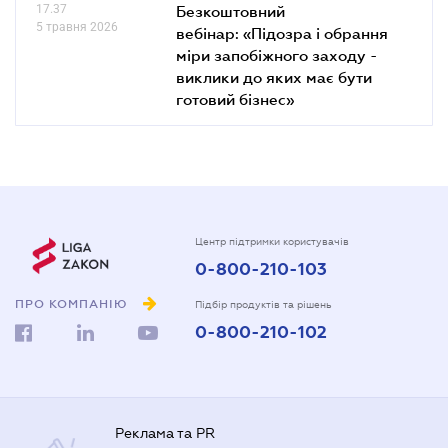
17.37
Безкоштовний
5 травня 2026
вебінар: «Підозра і обрання
міри запобіжного заходу -
виклики до яких має бути
готовий бізнес»
Центр підтримки користувачів
0-800-210-103
ПРО КОМПАНІЮ
Підбір продуктів та рішень
0-800-210-102
Реклама та PR