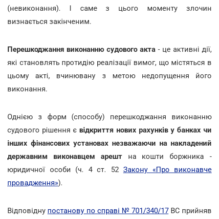
(невиконання). І саме з цього моменту злочин
визнається закінченим.
Перешкоджання виконанню судового акта
- це активні дії,
які становлять протидію реалізації вимог, що містяться в
цьому акті, вчинювану з метою недопущення його
виконання.
Однією з форм (способу) перешкоджання виконанню
судового рішення є
відкриття нових рахунків у банках чи
інших фінансових установах незважаючи на накладений
державним виконавцем арешт
на кошти боржника -
юридичної особи (ч. 4 ст. 52
Закону «Про виконавче
провадження»
).
Відповідну
постанову по справі № 701/340/17
ВС прийняв