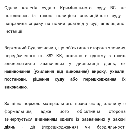
Однак колегія суддів Кримінального суду ВС не
погодилась із такою позицією апеляційного суду і
направила справу на новий розгляд у суді апеляційної
інстанції.
Верховний Суд зазначив, що об`єктивна сторона злочину,
передбаченого ст. 382 КК, полягає в одному з таких,
альтернативно зазначених у диспозиції діянь, як
невиконання (ухилення від виконання) вироку, ухвали,
постанови, рішення суду або перешкоджання їх
виконанню
.
За цією нормою матеріального права склад злочину є
формальним, адже його об`єктивна сторона
вичерпується
вчиненням одного із зазначених у законі
діянь
- дії (перешкоджання) чи бездіяльності