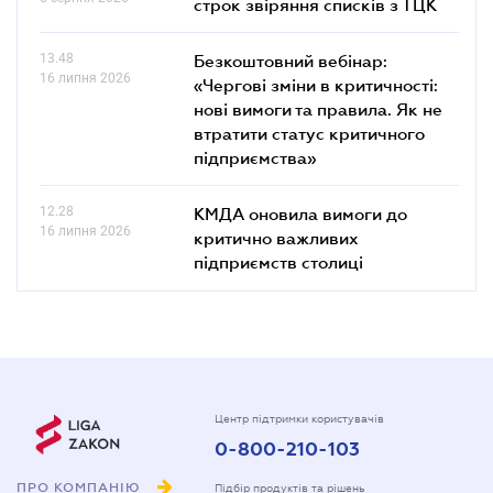
строк звіряння списків з ТЦК
13.48
Безкоштовний вебінар:
16 липня 2026
«Чергові зміни в критичності:
нові вимоги та правила. Як не
втратити статус критичного
підприємства»
12.28
КМДА оновила вимоги до
16 липня 2026
критично важливих
підприємств столиці
Центр підтримки користувачів
0-800-210-103
ПРО КОМПАНІЮ
Підбір продуктів та рішень