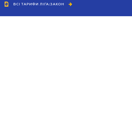
ВСІ ТАРИФИ ЛІГА:ЗАКОН
Співробітництво
Агенти
Дилери
Політика конфіденційності
Умови використання сайту
Реклама
Блог
Новини компанії
Керівництва
Каталоги компаній
Теми в центрі уваги
Підтримка та контакти