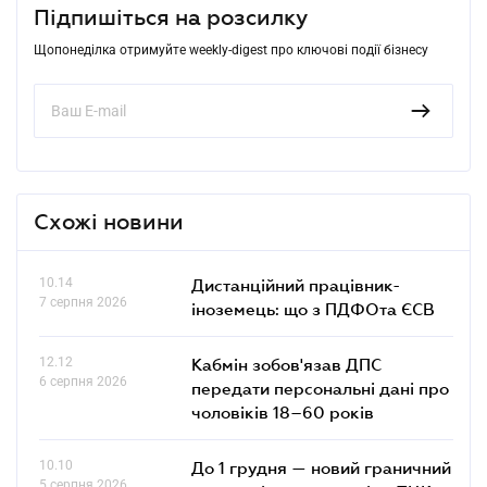
Підпишіться на розсилку
Щопонеділка отримуйте weekly-digest про ключові події бізнесу
Схожі новини
10.14
Дистанційний працівник-
7 серпня 2026
іноземець: що з ПДФОта ЄСВ
12.12
Кабмін зобов'язав ДПС
6 серпня 2026
передати персональні дані про
чоловіків 18–60 років
10.10
До 1 грудня — новий граничний
5 серпня 2026