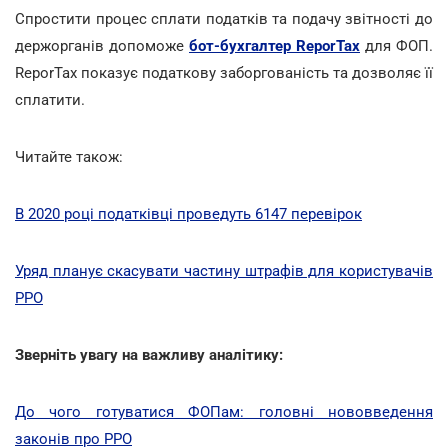
Спростити процес сплати податків та подачу звітності до
держорганів допоможе
бот-бухгалтер ReporTax
для ФОП.
ReporTax показує податкову заборгованість та дозволяє її
cплатити.
Читайте також:
В 2020 році податківці проведуть 6147 перевірок
Уряд планує скасувати частину штрафів для користувачів
РРО
Зверніть увагу на важливу аналітику:
До чого готуватися ФОПам: головні нововведення
законів про РРО