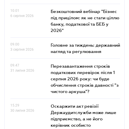
10.01
Безкоштовний вебінар "Бізнес
6 серпня 2026
під прицілом: як не стати ціллю
банку, податкової та БЕБ у
2026"
09.00
Головне за тиждень: державний
3 серпня 2026
нагляд та регулювання
09.47
Перезавантаження строків
31 липня 2026
податкових перевірок після 1
серпня 2026 року: чи буде
обчислення строків давності "з
чистого аркуша"?
15.29
Оскаржити акт ревізії
30 липня 2026
Держаудитслужби може лише
підприємство, а не його
керівник особисто