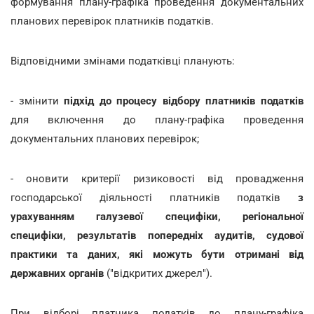
формування плану-графіка проведення документальних
планових перевірок платників податків.
Відповідними змінами податківці планують:
- змінити
підхід до процесу відбору платників податків
для включення до плану-графіка проведення
документальних планових перевірок;
- оновити критерії ризиковості від провадження
господарської діяльності платників податків
з
урахуванням галузевої специфіки, регіональної
специфіки, результатів попередніх аудитів, судової
практики та даних, які можуть бути отримані від
державних органів
("відкритих джерел").
При відборі платника податків до плану-графіка