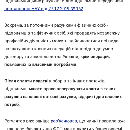
підприємницьких рахунків. Відповідні зміни передбачені
постановою НБУ від 27.12.2019 № 162
Зокрема, за поточними рахунками фізичних осіб -
підприємців та фізичних осіб, які провадять незалежну
професійну діяльність можуть здійснюватися всі види
розрахунково-касових операцій відповідно до умов
договору та законодавства України,
крім операцій,
пов'язаних із власними потребами
.
Після сплати податків
, зборів та інших платежів,
підприємці
мають право перерахувати кошти з таких
рахунків на власні поточні рахунки, відкриті для власних
потреб
.
Регулятор вже раніше
роз'яснював
, що чинні правила вже
і так передбачають, що ФОП має відкрити у банку окремі