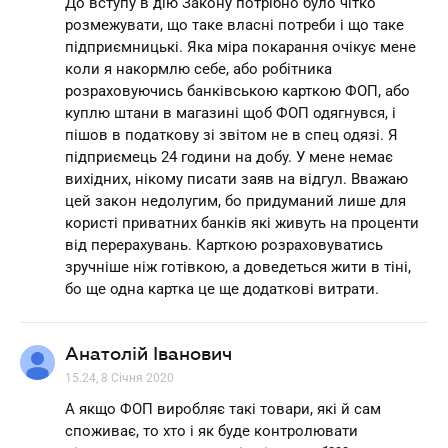
До вступу в дію Закону потрібно було чітко
розмежувати, що таке власні потреби і що таке
підприємницькі. Яка міра покарання очікує мене
коли я накормлю себе, або робітника
розраховуючись банківською карткою ФОП, або
куплю штани в магазині щоб ФОП одягнувся, і
пішов в податкову зі звітом не в спец одязі. Я
підприємець 24 години на добу. У мене немає
вихідних, нікому писати заяв на відгул. Вважаю
цей закон недолугим, бо придуманий лише для
користі приватних банків які живуть на проценти
від перерахувань. Карткою розраховуватись
зручніше ніж готівкою, а доведеться жити в тіні,
бо ще одна картка це ще додаткові витрати.
Анатолій Іванович
15.24, 8 Січня 2020
А якщо ФОП виробляє такі товари, які й сам
споживає, то хто і як буде контролювати