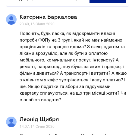
Катерина Баркалова
23.40, 15 Січня 2020
Поясніть, будь ласка, як відокремити власні
потреби ФОПу на 3 групі, який не має найманих
працівників та працює вдома? З їжею, одягом та
ліками зрозуміло, але як бути з оплатою
мобільного, комунальних послуг, інтернету? А
ремонт, наприклад, ноутбука, за яким і працює, і
фільми дивиться? А транспортні витрати? А якщо
з клієнтом у кафе зустрічається і каву оплатив? І
ще. Якщо податки та збори за підсумками
кварталу сплачуються, на що три місяці жити? Чи
в анабіоз впадати?
Леонід Щибря
14.07, 14 Січня 2020