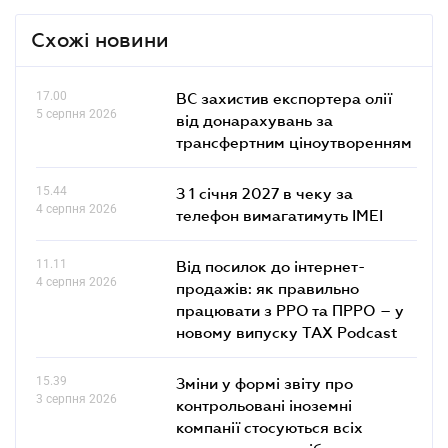
Схожі новини
17.00
ВС захистив експортера олії
5 серпня 2026
від донарахувань за
трансфертним ціноутворенням
15.44
З 1 січня 2027 в чеку за
4 серпня 2026
телефон вимагатимуть IMEI
11.11
Від посилок до інтернет-
4 серпня 2026
продажів: як правильно
працювати з РРО та ПРРО – у
новому випуску TAX Podcast
15.39
Зміни у формі звіту про
3 серпня 2026
контрольовані іноземні
компанії стосуються всіх