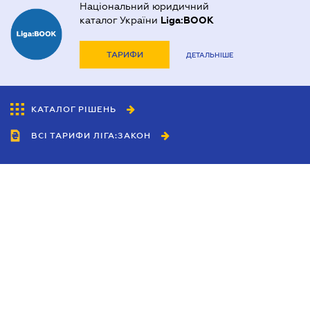
Національний юридичний
каталог України
Liga:BOOK
ТАРИФИ
ДЕТАЛЬНІШЕ
КАТАЛОГ РІШЕНЬ
ВСІ ТАРИФИ ЛІГА:ЗАКОН
Співробітництво
Агенти
Дилери
Політика конфіденційності
Умови використання сайту
Реклама
Блог