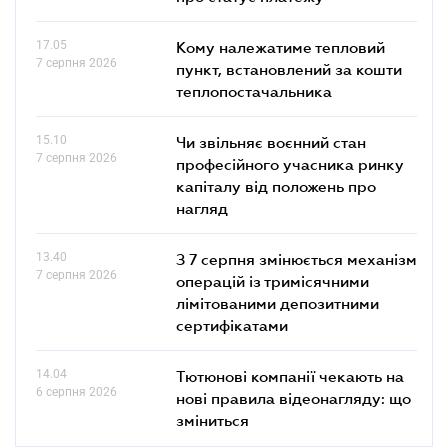
17.05
Кому належатиме тепловий
7 серпня 2026
пункт, встановлений за кошти
теплопостачальника
15.10
Чи звільняє воєнний стан
7 серпня 2026
професійного учасника ринку
капіталу від положень про
нагляд
13.40
З 7 серпня змінюється механізм
7 серпня 2026
операцій із тримісячними
лімітованими депозитними
сертифікатами
14.04
Тютюнові компанії чекають на
6 серпня 2026
нові правила відеонагляду: що
зміниться