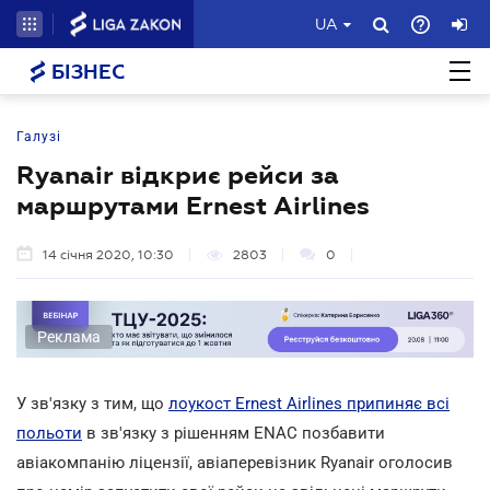
UA
БІЗНЕС
Галузі
Ryanair відкриє рейси за
маршрутами Ernest Airlines
14 січня 2020, 10:30
2803
0
Реклама
У зв'язку з тим, що
лоукост Ernest Airlines припиняє всі
польоти
в зв'язку з рішенням ENAC позбавити
авіакомпанію ліцензії, авіаперевізник Ryanair оголосив