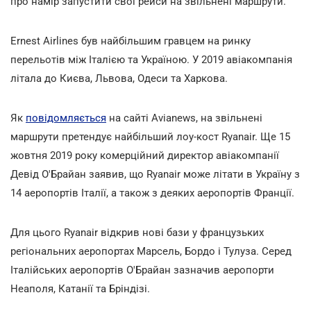
про намір запустити свої рейси на звільнені маршрути.
Ernest Airlines був найбільшим гравцем на ринку
перельотів між Італією та Україною. У 2019 авіакомпанія
літала до Києва, Львова, Одеси та Харкова.
Як
повідомляється
на сайті Avianews, на звільнені
маршрути претендує найбільший лоу-кост Ryanair. Ще 15
жовтня 2019 року комерційний директор авіакомпанії
Девід О'Брайан заявив, що Ryanair може літати в Україну з
14 аеропортів Італії, а також з деяких аеропортів Франції.
Для цього Ryanair відкрив нові бази у французьких
регіональних аеропортах Марсель, Бордо і Тулуза. Серед
Італійських аеропортів О'Брайан зазначив аеропорти
Неаполя, Катанії та Бріндізі.