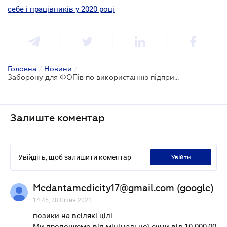
себе і працівників у 2020 році
Головна
/
Новини
/
Заборону для ФОПів по використанню підприємницьких рахунків для власних потреб зупинять
Залиште коментар
Увійдіть, щоб залишити коментар
увійти
Medantamedicity17@gmail.com (google)
14.45, 28 Січня 2021
позики на всілякі цілі
Ми пропонуємо від мінімальної суми від 10 000,00