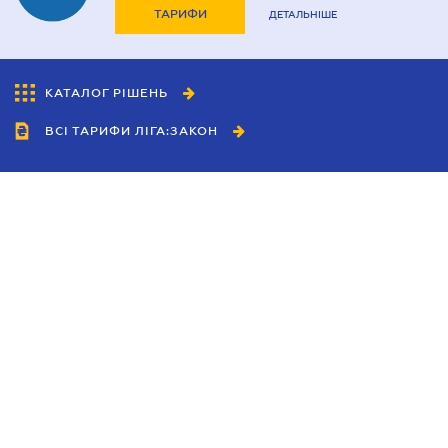
ТАРИФИ
ДЕТАЛЬНІШЕ
КАТАЛОГ РІШЕНЬ
ВСІ ТАРИФИ ЛІГА:ЗАКОН
Співробітництво
Агенти
Дилери
Політика конфіденційності
Умови використання сайту
Реклама
Блог
Новини компанії
Керівництва