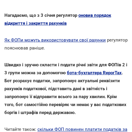
Нагадаємо, що з 3 січня регулятор
оновив порядок
відкриття і закриття рахунків
Як ФОПи можуть використовувати свої рахунки
регулятор
пояснював раніше.
Швидко і зручно скласти і подати річні звіти для ФОПів 2 і
3 групи можна за допомогою
бота-бухгалтера ReporTax
.
Бот розрахує податки, запропонує актуальні реквізити
рахунків податкової, підставить дані в звітність і
запропонує її відправити всього за пару хвилин.
Крім
того, бот самостійно перевіряє чи немає у вас податкових
боргів і штрафів перед державою.
Читайте також:
скільки ФОП повинен платити податків за