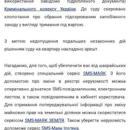
використання завідомо підробленого документа)
Кримінального кодексу України
. До суду скеровано
клопотання про обрання підозрюваним запобіжного
заходу у вигляді тримання під вартою.
З метою недопущення подальших незаконних дій
рішенням суду на квартиру накладено арешт.
Нагадаємо, для того, щоб убезпечити вас від шахрайських
дій, створено спеціальний сервіс
SMS-МАЯК
. З його
допомогою про зміни в реєстрі нерухомості можна
оперативно дізнатися SMS-повідомленням, електронним
листом, а також повідомленням в кабінеті користувача.
Для отримання попереджувальної інформації про зміну
майнових прав на земельні ділянки можна скористатися
сервісом
SMS-МАЯК ЗЕМЛЯ
. Також уберегти нерухомість
допоможе сервіс
SMS-Маяк Іпотека
.