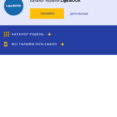
каталог України
Liga:BOOK
ТАРИФИ
ДЕТАЛЬНІШЕ
КАТАЛОГ РІШЕНЬ
ВСІ ТАРИФИ ЛІГА:ЗАКОН
Співробітництво
Агенти
Дилери
Політика конфіденційності
Умови використання сайту
Реклама
Блог