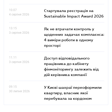
10.07
Стартувала реєстрація на
4 серпня 2026
Sustainable Impact Award 2026
13.15
Як не втрачати контроль у
3 серпня 2026
щоденних задачах комплаєнса:
4 виміри роботи в одному
просторі
11.11
Доступ відповідального
3 серпня 2026
працівника до кабінету
фінмоніторингу залежить від
дій керівника компанії
09.15
У Києві шахраї переоформили
30 липня 2026
квартиру, власник якої
перебувала за кордоном