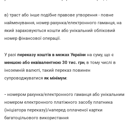
в) траст або інше подібне правове утворення - повне
найменування, номер рахунка/електронного гаманця, на
який зараховуються кошти або унікальний обліковий
номер фінансової операції.
У разі
переказу коштів в межах України
на суму, що є
меншою або еквівалентною 30 тис. грн
, в тому числі в
іноземній валюті, такий переказ повинен
супроводжуватися
як мінімум
:
-
номером рахунка/електронного гаманця або унікальним
номером електронного платіжного засобу платника
(ініціатора переказу)/наперед оплаченої картки
багатоцільового використання