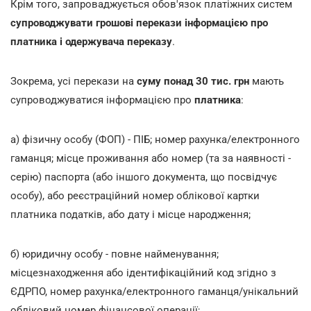
Крім того, запроваджується обов'язок платіжних систем
супроводжувати грошові перекази інформацією про
платника і одержувача переказу
.
Зокрема, усі перекази на
суму понад 30 тис. грн
мають
супроводжуватися інформацією про
платника
:
а) фізичну особу (ФОП) - ПІБ; номер рахунка/електронного
гаманця; місце проживання або номер (та за наявності -
серію) паспорта (або іншого документа, що посвідчує
особу), або реєстраційний номер облікової картки
платника податків, або дату і місце народження;
б) юридичну особу - повне найменування;
місцезнаходження або ідентифікаційний код згідно з
ЄДРПО, номер рахунка/електронного гаманця/унікальний
обліковий номер фінансової операції;