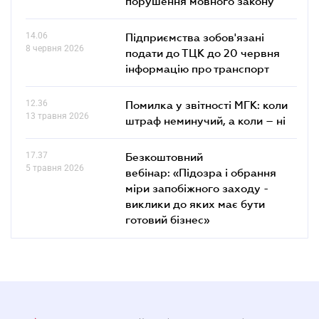
порушення мовного закону
14.06
Підприємства зобов'язані
8 червня 2026
подати до ТЦК до 20 червня
інформацію про транспорт
12.36
Помилка у звітності МГК: коли
13 травня 2026
штраф неминучий, а коли – ні
17.37
Безкоштовний
5 травня 2026
вебінар: «Підозра і обрання
міри запобіжного заходу -
виклики до яких має бути
готовий бізнес»