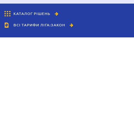
КАТАЛОГ РІШЕНЬ
ВСІ ТАРИФИ ЛІГА:ЗАКОН
Співробітництво
Агенти
Дилери
Політика конфіденційності
Умови використання сайту
Реклама
Блог
Новини компанії
Керівництва
Каталоги компаній