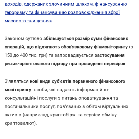
доходів, одержаних злочинним шляхом, фінансуванню
тероризму та фінансуванню розповсюдження зброї
масового знищення»
.
Законом суттєво
збільшується розмір суми фінансових
операцій, що підлягають обов'язковому фінмоніторингу
(з
150 до 400 тис. грн) та запроваджується
застосування
ризик-орієнтованого підходу при проведенні перевірок
.
З'являться
нові види суб'єктів первинного фінансового
моніторингу
: особи, які надають інформаційно-
консультаційні послуги з питань оподаткування та
постачальники послуг, пов'язаних з обігом віртуальних
активів (наприклад, криптобіржі та сервіси обміну
криптовалют).