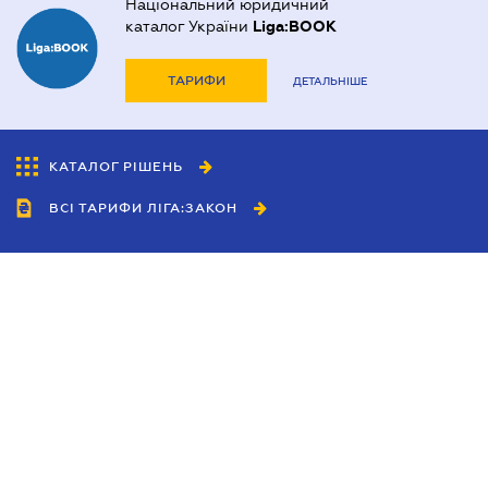
Національний юридичний
каталог України
Liga:BOOK
ТАРИФИ
ДЕТАЛЬНІШЕ
КАТАЛОГ РІШЕНЬ
ВСІ ТАРИФИ ЛІГА:ЗАКОН
Співробітництво
Агенти
Дилери
Політика конфіденційності
Умови використання сайту
Реклама
Блог