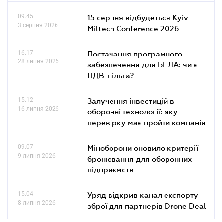
09.45
15 серпня відбудеться Kyiv
3 серпня 2026
Miltech Conference 2026
16.17
Постачання програмного
28 липня 2026
забезпечення для БПЛА: чи є
ПДВ-пільга?
15.12
Залучення інвестицій в
16 липня 2026
оборонні технології: яку
перевірку має пройти компанія
09.07
Міноборони оновило критерії
9 липня 2026
бронювання для оборонних
підприємств
15.04
Уряд відкрив канал експорту
8 липня 2026
зброї для партнерів Drone Deal