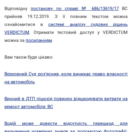
Відповідну
постанову по справі № 686/13619/17
ВС
прийняв 19.12.2019. З її повним текстом можна
ознайомитися в
системі аналізу судових рішень
VERDICTUM
. Отримати тестовий доступ у VERDICTUM
можна за
посиланням
.
Вам також буде цікаво:
Верховний Суд роз'яснив, коли виникає право власності
на автомобіль
Винний в ДТП пішохід повинен відшкодувати витрати на
ремонт автомобіля: ВС
Водій може довести відсутність перешкод для
визначення номерних знаків за допомогою фотографії: