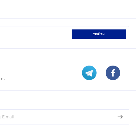
увійти
н.