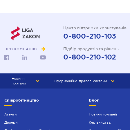
Центр підтримки користувачів
0-800-210-103
Підбір продуктів та рішень
ПРО КОМПАНІЮ
0-800-210-102
Новинні
Інформаційно-правові системи
портали
ЮРЛІГА
Право України
Співробітництво
Блог
БІЗНЕС
ГРАНД
БУХГАЛТЕР.ua
ПРАЙМ
Агенти
Новини компанії
Дилери
Керівництва
БУХГАЛТЕР ПРОФ