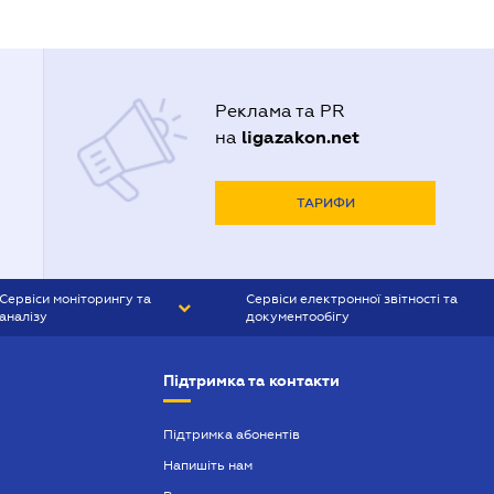
Реклама та PR
ligazakon.net
на
ТАРИФИ
Сервіси моніторингу та
Сервіси електронної звітності та
аналізу
документообігу
CONTR AGENT
Liga:REPORT
Підтримка та контакти
SMS-МАЯК
VERDICTUM
Підтримка абонентів
Напишіть нам
SEMANTRUM