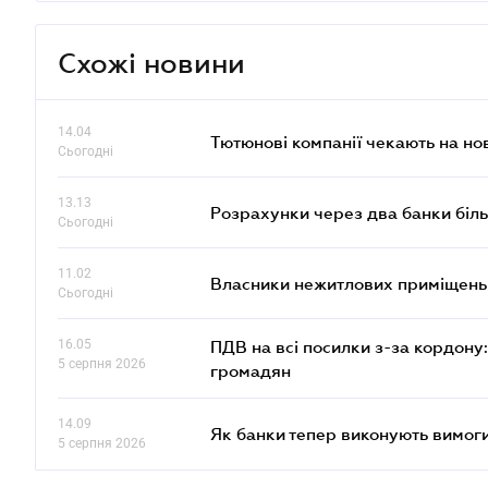
Схожі новини
14.04
Тютюнові компанії чекають на но
Сьогодні
13.13
Розрахунки через два банки біль
Сьогодні
11.02
Власники нежитлових приміщень 
Сьогодні
16.05
ПДВ на всі посилки з-за кордону:
5 серпня 2026
громадян
14.09
Як банки тепер виконують вимоги
5 серпня 2026