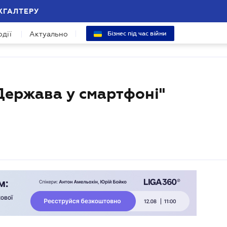
ХГАЛТЕРУ
одії
Актуально
Бізнес під час війни
Держава у смартфоні"