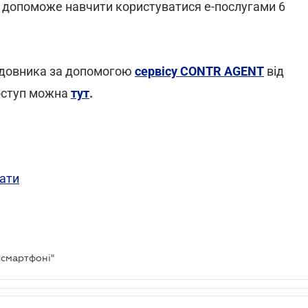
и допоможе навчити користуватися е-послугами 6
будовника за допомогою
сервісу CONTR AGENT
від
оступ можна
тут
.
вати
 смартфоні"