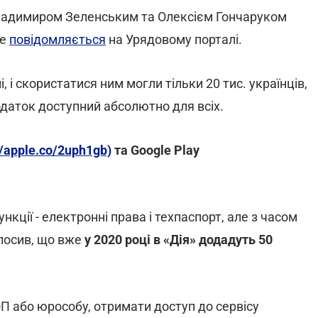
 Владимиром Зеленським та Олексієм Гончаруком
це
повідомляється
на Урядовому порталі.
і скористатися ним могли тільки 20 тис. українців,
даток доступний абсолютно для всіх.
//apple.co/2uph1gb)
та Google Play
нкції - електронні права і техпаспорт, але з часом
олосив, що вже
у 2020 році в «Дія» додадуть 50
 або юрособу, отримати доступ до сервісу