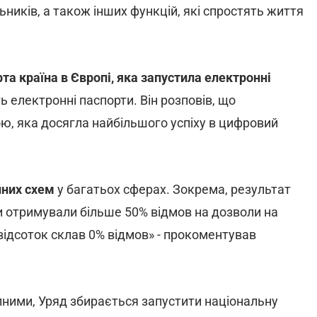
льників, а також інших функцій, які спростять життя
рта країна в Європі, яка запустила електронні
ить електронні паспорти. Він розповів, що
ою, яка досягла найбільшого успіху в цифровий
них схем
у багатьох сферах. Зокрема, результат
ди отримували більше 50% відмов на дозволи на
 відсоток склав 0% відмов» - прокоментував
пними, Уряд збирається запустити національну