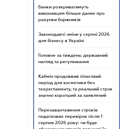
Банки розкриватимуть
виконавцям більше даних про
рахунки боржників
Законодавчі зміни у серпні 2026
для бізнесу в Україні
Головне за тиждень: державний
нагляд та регулювання
Кабмін продовжив пільговий
період для косметики без
техрегламенту, та реальний строк
значно коротший за заявлений
Перезавантаження строків
податкових перевірок після 1
серпня 2026 року: чи буде
обчислення строків давності "з