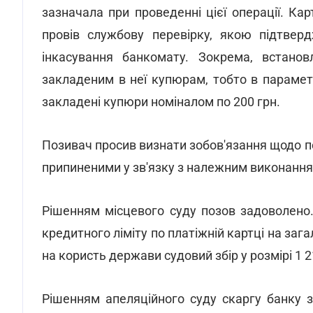
зазначала при проведенні цієї операції. Кар
провів службову перевірку, якою підтверд
інкасування банкомату. Зокрема, встанов
закладеним в неї купюрам, тобто в параме
закладені купюри номіналом по 200 грн.
Позивач просив визнати зобов'язання щодо п
припиненими у зв'язку з належним виконання
Рішенням місцевого суду позов задоволено
кредитного ліміту по платіжній картці на заг
на користь держави судовий збір у розмірі 1 2
Рішенням апеляційного суду скаргу банку 