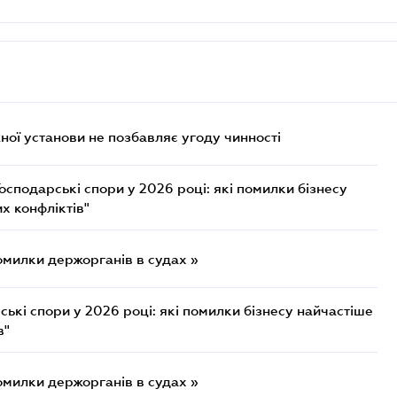
ої установи не позбавляє угоду чинності
осподарські спори у 2026 році: які помилки бізнесу
х конфліктів"
омилки держорганів в судах »
ькі спори у 2026 році: які помилки бізнесу найчастіше
в"
омилки держорганів в судах »