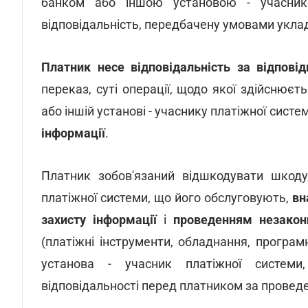
банком або іншою установою - учаснико
відповідальність, передбачену умовами укла
Платник несе відповідальність за відповід
переказ, суті операції, щодо якої здійснює
або іншій установі - учаснику платіжної сист
інформації
.
Платник зобов'язаний відшкодувати шкоду,
платіжної системи, що його обслуговують,
вн
захисту інформації
і
проведенням незакон
(платіжні інструменти, обладнання, програ
установа - учасник платіжної системи
відповідальності перед платником за провед