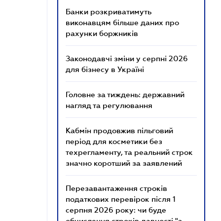
Банки розкриватимуть
виконавцям більше даних про
рахунки боржників
Законодавчі зміни у серпні 2026
для бізнесу в Україні
Головне за тиждень: державний
нагляд та регулювання
Кабмін продовжив пільговий
період для косметики без
техрегламенту, та реальний строк
значно коротший за заявлений
Перезавантаження строків
податкових перевірок після 1
серпня 2026 року: чи буде
обчислення строків давності "з