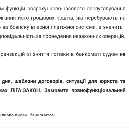
ім функцій розрахунково-касового обслуговування
рігання його грошових коштів, які перебувають на
 за безпеку власної платіжної системи, а значить і
ідповідальність за проведення незаконних операцій.
ранзакцій зі зняття готівки в банкоматі судом
не
 дня, шаблони договорів, ситуації для юриста та
мах ЛІГА:ЗАКОН. Замовити повнофункціональний
милково видані банкоматом