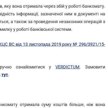
, яку вона отримала через збій у роботі банкомату.
відність інформації, зазначеної ним в документі на
юється, а також за проведення незаконних операцій з
милку у роботі банківської системи.
КЦС ВС від 13 листопада 2019 року № 296/3921/15-
зручно ознайомитися у
VERDICTUM
. Замовити
а
тут
.
банкомату отримала суму коштів більше, ніж вона