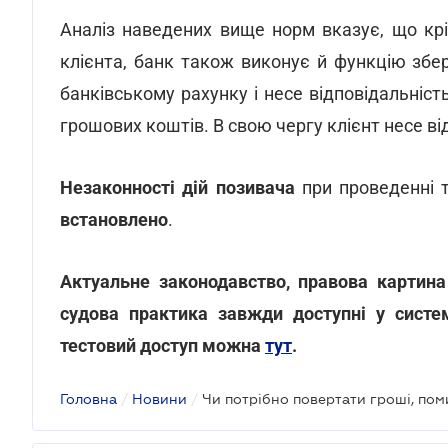
Аналіз наведених вище норм вказує, що кр
клієнта, банк також виконує й функцію збе
банківському рахунку і несе відповідальність
грошових коштів. В свою чергу клієнт несе в
Незаконності дій позивача
при проведенні т
встановлено
.
Актуальне законодавство, правова картина
судова практика завжди доступні у систе
тестовий доступ можна
тут
.
Головна
/
Новини
/
Чи потрібно повертати гроші, по