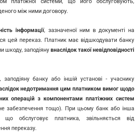
м платіжної системи, що його обслуговують,
деного між ними договору.
ність інформації
, зазначеної ним в документі на
ться цей переказ. Платник має відшкодувати банку
еми шкоду, заподіяну
внаслідок такої невідповідності
 заподіяну банку або іншій установі - учаснику
аслідок недотримання цим платником вимог щодо
них операцій з компонентами платіжних систем
мне забезпечення тощо). При цьому банк або інша
, що обслуговує платника, звільняється від
ення переказу.