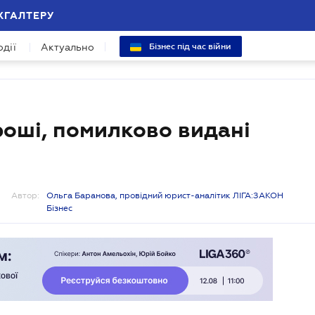
ХГАЛТЕРУ
одії
Актуально
Бізнес під час війни
роші, помилково видані
Автор:
Ольга Баранова, провідний юрист-аналітик ЛІГА:ЗАКОН
Бізнес