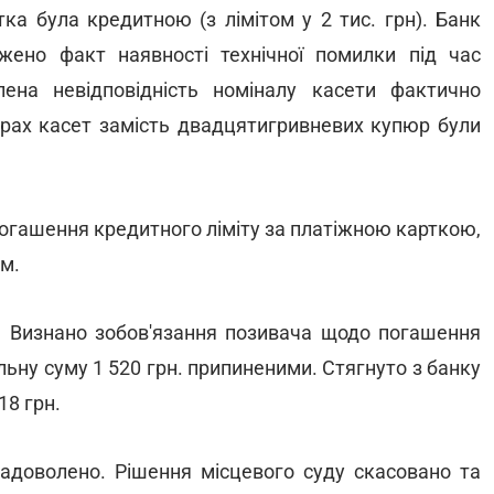
тка була кредитною (з лімітом у 2 тис. грн). Банк
жено факт наявності технічної помилки під час
лена невідповідність номіналу касети фактично
трах касет замість двадцятигривневих купюр були
огашення кредитного ліміту за платіжною карткою,
м.
. Визнано зобов'язання позивача щодо погашення
альну суму 1 520 грн. припиненими. Стягнуто з банку
18 грн.
задоволено. Рішення місцевого суду скасовано та