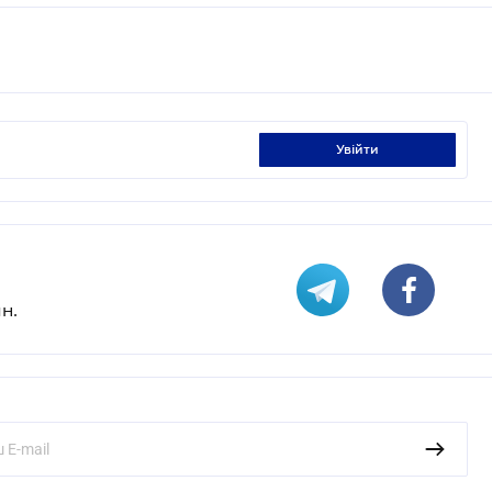
увійти
н.