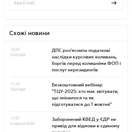
Схожі новини
12.09
ДПС роз'яснила податкові
Сьогодні
наслідки курсових коливань,
боргів перед колишніми ФОП і
послуг нерезидентів
11.05
Безкоштовний вебінар
Сьогодні
"ТЦУ-2025: хто має звітувати,
що змінилося та як
підготуватися до 1 жовтня"
17.07
Заборонений КВЕД у ЄДР не
6 серпня 2026
привід для відмови в єдиному
податку