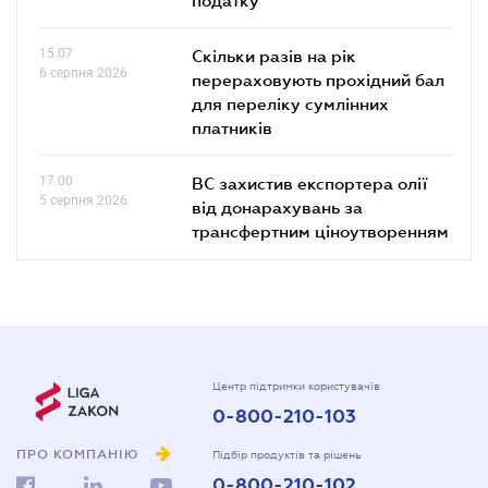
15.07
Скільки разів на рік
6 серпня 2026
перераховують прохідний бал
для переліку сумлінних
платників
17.00
ВС захистив експортера олії
5 серпня 2026
від донарахувань за
трансфертним ціноутворенням
Центр підтримки користувачів
0-800-210-103
ПРО КОМПАНІЮ
Підбір продуктів та рішень
0-800-210-102