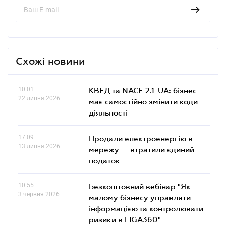
Схожі новини
10.01
КВЕД та NACE 2.1-UA: бізнес
22 липня 2026
має самостійно змінити коди
діяльності
17.09
Продали електроенергію в
13 липня 2026
мережу — втратили єдиний
податок
10.55
Безкоштовний вебінар "Як
3 червня 2026
малому бізнесу управляти
інформацією та контролювати
ризики в LIGA360"