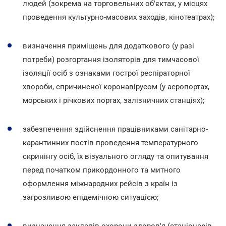
людей (зокрема на торговельних об'єктах, у місцях
проведення культурно-масових заходів, кінотеатрах);
визначення приміщень для додаткового (у разі
потреби) розгортання ізоляторів для тимчасової
ізоляції осіб з ознаками гострої респіраторної
хвороби, спричиненої коронавірусом (у аеропортах,
морських і річкових портах, залізничних станціях);
забезпечення здійснення працівниками санітарно-
карантинних постів проведення температурного
скринінгу осіб, їх візуального огляду та опитування
перед початком прикордонного та митного
оформлення міжнародних рейсів з країн із
загрозливою епідемічною ситуацією;
визначення закладів охорони здоров'я (стаціонарів