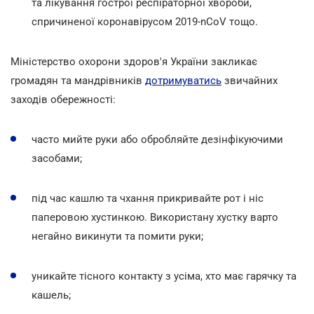
та лікування гострої респіраторної хвороби,
спричиненої коронавірусом 2019-nCoV тощо.
Міністерство охорони здоров'я України закликає
громадян та мандрівників
дотримуватись
звичайних
заходів обережності:
часто мийте руки або обробляйте дезінфікуючими
засобами;
під час кашлю та чхання прикривайте рот і ніс
паперовою хустинкою. Використану хустку варто
негайно викинути та помити руки;
уникайте тісного контакту з усіма, хто має гарячку та
кашель;