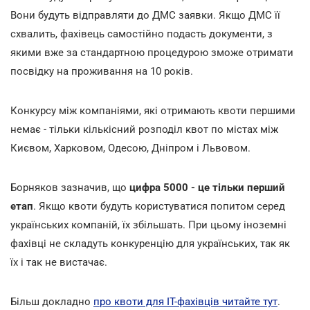
Вони будуть відправляти до ДМС заявки. Якщо ДМС її
схвалить, фахівець самостійно подасть документи, з
якими вже за стандартною процедурою зможе отримати
посвідку на проживання на 10 років.
Конкурсу між компаніями, які отримають квоти першими
немає - тільки кількісний розподіл квот по містах між
Києвом, Харковом, Одесою, Дніпром і Львовом.
Борняков зазначив, що
цифра 5000 - це тільки перший
етап
. Якщо квоти будуть користуватися попитом серед
українських компаній, їх збільшать. При цьому іноземні
фахівці не складуть конкуренцію для українських, так як
їх і так не вистачає.
Більш докладно
про квоти для ІТ-фахівців читайте тут
.