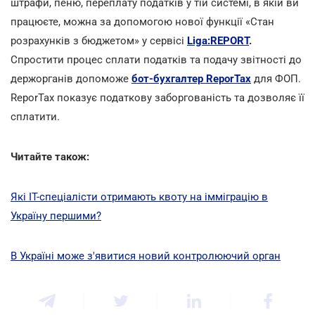
штрафи, пеню, переплату податків у тій системі, в якій ви
працюєте, можна за допомогою нової функції «Стан
розрахунків з бюджетом» у сервісі
Liga:REPORT
.
Спростити процес сплати податків та подачу звітності до
держорганів допоможе
бот-бухгалтер ReporTax
для ФОП.
ReporTax показує податкову заборгованість та дозволяє її
cплатити.
Читайте також:
Які IT-спеціалісти отримають квоту на імміграцію в
Україну першими?
В Україні може з'явитися новий контролюючий орган