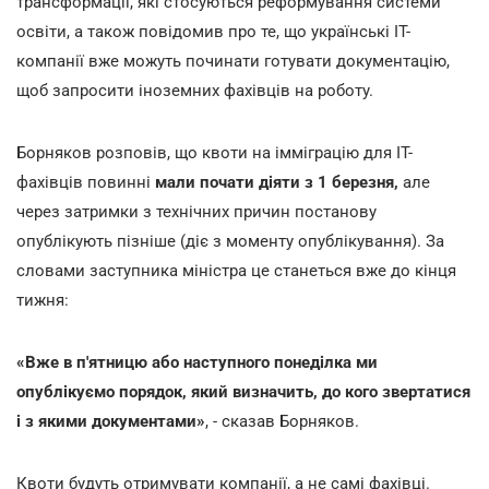
трансформації, які стосуються реформування системи
освіти, а також повідомив про те, що українські ІТ-
компанії вже можуть починати готувати документацію,
щоб запросити іноземних фахівців на роботу.
Борняков розповів, що квоти на імміграцію для ІТ-
фахівців повинні
мали почати діяти з 1 березня,
але
через затримки з технічних причин постанову
опублікують пізніше (діє з моменту опублікування). За
словами заступника міністра це станеться вже до кінця
тижня:
«Вже в п'ятницю або наступного понеділка ми
опублікуємо порядок, який визначить, до кого звертатися
і з якими документами»
, - сказав Борняков.
Квоти будуть отримувати компанії, а не самі фахівці.