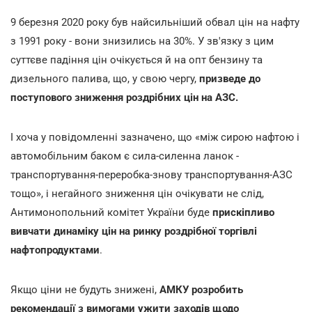
9 березня 2020 року був найсильніший обвал цін на нафту
з 1991 року - вони знизились на 30%. У зв'язку з цим
суттєве падіння цін очікується й на опт бензину та
дизельного палива, що, у свою чергу,
призведе до
поступового зниження роздрібних цін на АЗС.
І хоча у повідомленні зазначено, що «між сирою нафтою і
автомобільним баком є сила-силенна ланок -
транспортування-переробка-знову транспортування-АЗС
тощо», і негайного зниження цін очікувати не слід,
Антимонопольний комітет України буде
прискіпливо
вивчати динаміку цін на ринку роздрібної торгівлі
нафтопродуктами
.
Якщо ціни не будуть знижені,
АМКУ розробить
рекомендації з вимогами ужити заходів щодо