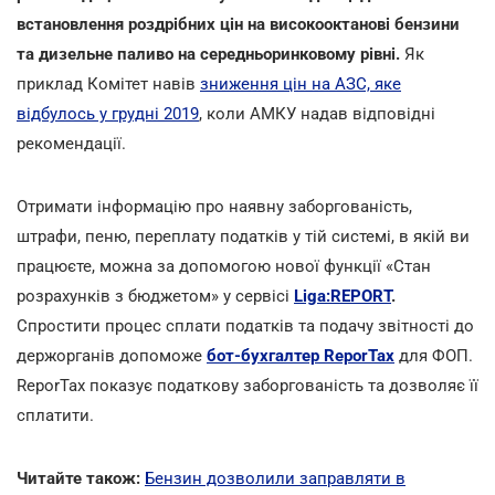
встановлення роздрібних цін на високооктанові бензини
та дизельне паливо на середньоринковому рівні.
Як
приклад Комітет навів
зниження цін на АЗС, яке
відбулось у грудні 2019
, коли АМКУ надав відповідні
рекомендації.
Отримати інформацію про наявну заборгованість,
штрафи, пеню, переплату податків у тій системі, в якій ви
працюєте, можна за допомогою нової функції «Стан
розрахунків з бюджетом» у сервісі
Liga:REPORT
.
Спростити процес сплати податків та подачу звітності до
держорганів допоможе
бот-бухгалтер ReporTax
для ФОП.
ReporTax показує податкову заборгованість та дозволяє її
cплатити.
Читайте також:
Бензин дозволили заправляти в