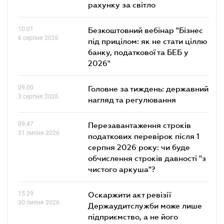
рахунку за світло
10.01
Безкоштовний вебінар "Бізнес
6 серпня 2026
під прицілом: як не стати ціллю
банку, податкової та БЕБ у
2026"
09.00
Головне за тиждень: державний
3 серпня 2026
нагляд та регулювання
09.47
Перезавантаження строків
31 липня 2026
податкових перевірок після 1
серпня 2026 року: чи буде
обчислення строків давності "з
чистого аркуша"?
15.29
Оскаржити акт ревізії
30 липня 2026
Держаудитслужби може лише
підприємство, а не його