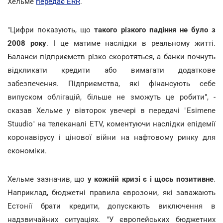
Хельме
передає ERR
.
"Цифри показують, що
такого різкого падіння не було з
2008 року
. І це матиме наслідки в реальному житті.
Баланси підприємств різко скоротяться, а банки почнуть
відкликати кредити або вимагати додаткове
забезпечення. Підприємства, які фінансують себе
випуском облігацій, більше не зможуть це робити", -
сказав Хельме у вівторок увечері в передачі "Esimene
Stuudio" на телеканалі ETV, коментуючи наслідки епідемії
коронавірусу і цінової війни на нафтовому ринку для
економіки.
Хельме зазначив, що
у кожній кризі є і щось позитивне
.
Наприклад, бюджетні правила єврозони, які заважають
Естонії брати кредити, допускають виключення в
надзвичайних ситуаціях. "У європейських бюджетних