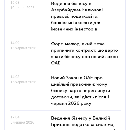
16.08
Ведення бізнесу в
10 липня 2026
Азербайджані: ключові
правові, податкові та
банківські аcпекти для
іноземних інвесторів
14.09
Форс-мажор, який може
16 червня 2026
припинити контракт: що варто
знати бізнесу про новий закон
ОАЕ
14.03
Новий Закон в ОАЕ про
15 червня 2026
цивільні правочини: чому
бізнесу варто переглянути
договори, які діють після 1
червня 2026 року
17.04
Ведення бізнесу у Великій
5 червня 2026
Британії: податкова система,