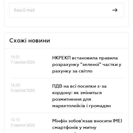
Схожі новини
16.01
НКРЕКП встановила правила
7 серпня 2026
розрахунку "зеленої" частки у
рахунку за світло
16.05
ПДВ на всі посилки з-за
5 серпня 2026
кордону: як зміниться
розмитнення для
маркетплейсів і громадян
12.12
Мінфін зобов'язав вносити IMEI
5 серпня 2026
смартфонів у митну