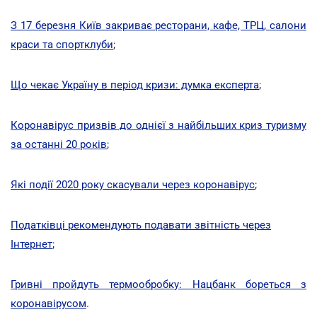
З 17 березня Київ закриває ресторани, кафе, ТРЦ, салони
краси та спортклуби
;
Що чекає Україну в період кризи: думка експерта
;
Коронавірус призвів до однієї з найбільших криз туризму
за останні 20 років
;
Які події 2020 року скасували через коронавірус
;
Податківці рекомендують подавати звітність через
Інтернет
;
Гривні пройдуть термообробку: Нацбанк бореться з
коронавірусом
.