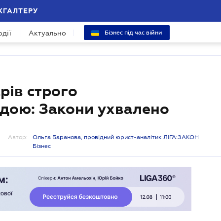
ХГАЛТЕРУ
одії
Актуально
Бізнес під час війни
арів строго
дою: Закони ухвалено
Автор:
Ольга Баранова, провідний юрист-аналітик ЛІГА:ЗАКОН
Бізнес