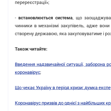
перереєстрації»;
-
встановлюється система
, що заощаджува
чинники в механізмі закупівель, адже вон
створену державою, яка закуповуватиме і ро
Також читайте:
Введення надзвичайної ситуації, заборона р
коронавірус
;
Що чекає Україну в період кризи: думка експ
Коронавірус призвів до однієї з найбільших кр