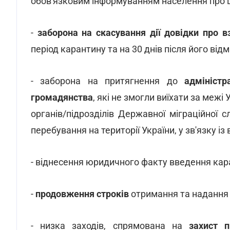
обов'язковим інформуванням населення про це
-
заборона на скасування дії довідки про в
період карантину та на 30 днів після його відмі
- заборона на притягнення до
адміністра
громадянства
, які не змогли виїхати за межі
органів/підрозділів Державної міграційної
перебування на території України, у зв'язку і
- віднесення юридичного факту введення ка
-
продовження строків
отримання та надання 
- низка заходів, спрямована на
захист 