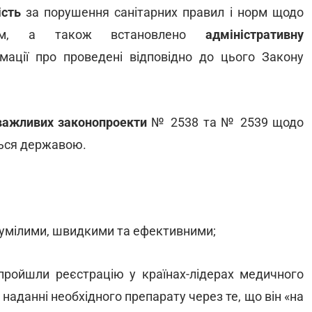
ість
за порушення санітарних правил і норм щодо
анням, а також встановлено
адміністративну
ації про проведені відповідно до цього Закону
важливих законопроекти
№ 2538 та № 2539 щодо
ться державою.
зумілими, швидкими та ефективними;
 пройшли реєстрацію у країнах-лідерах медичного
 наданні необхідного препарату через те, що він «на