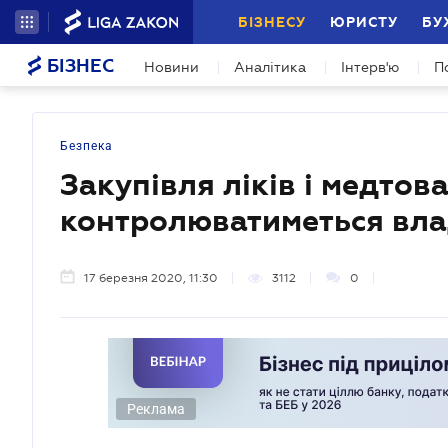
БІЗНЕСУ
ЮРИСТУ
БУ
БІЗНЕС
Новини
Аналітика
Інтерв'ю
П
Безпека
Закупівля ліків і медтов
контролюватиметься вла
17 березня 2020, 11:30
3112
0
Реклама