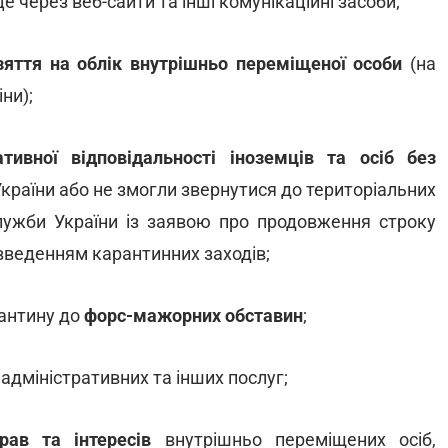
 через веб-сайти та інші комунікаційні засоби;
зяття на облік внутрішньо переміщеної особи
(на
ни);
тивної відповідальності іноземців та осіб без
 України або не змогли звернутися до територіальних
 служби України із заявою про продовження строку
з введенням карантинних заходів;
рантину до
форс-мажорних обставин
;
адміністративних та інших послуг;
прав та інтересів
внутрішньо переміщених осіб,