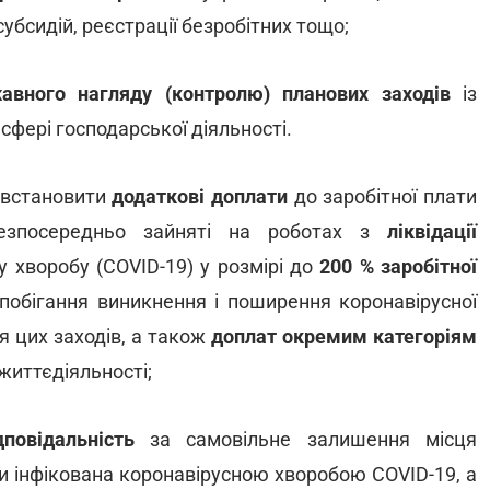
бсидій, реєстрації безробітних тощо;
вного нагляду (контролю) планових заходів
із
сфері господарської діяльності.
встановити
додаткові доплати
до заробітної плати
езпосередньо зайняті на роботах з
ліквідації
 хворобу (COVID-19) у розмірі до
200 % заробітної
побігання виникнення і поширення коронавірусної
я цих заходів, а також
доплат окремим категоріям
життєдіяльності;
дповідальність
за самовільне залишення місця
ти інфікована коронавірусною хворобою COVID-19, а