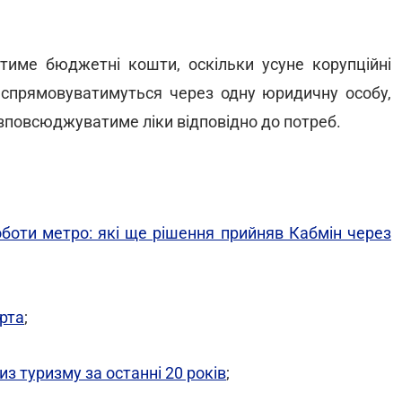
тиме бюджетні кошти, оскільки усуне корупційні
и спрямовуватимуться через одну юридичну особу,
зповсюджуватиме ліки відповідно до потреб.
оботи метро: які ще рішення прийняв Кабмін через
ерта
;
из туризму за останні 20 років
;