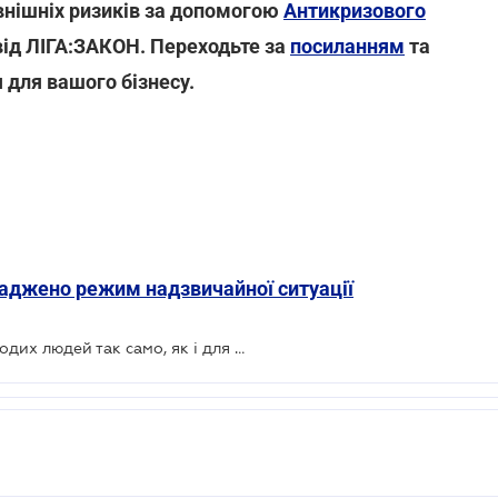
нішніх ризиків за допомогою
Антикризового
ід ЛІГА:ЗАКОН. Переходьте за
посиланням
та
 для вашого бізнесу.
оваджено режим надзвичайної ситуації
Коронавірус небезпечний для молодих людей так само, як і для літніх - Bloomberg