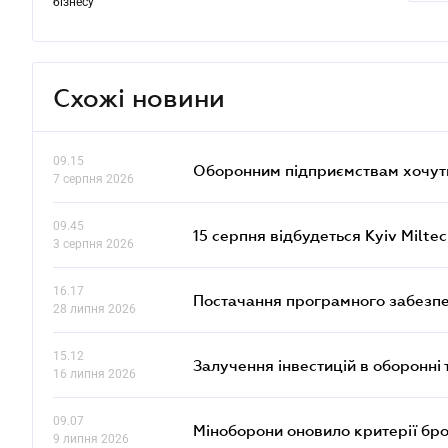
бізнесу
Схожі новини
09.15
Оборонним підприємствам хочуть
7 серпня 2026
09.45
15 серпня відбудеться Kyiv Milte
3 серпня 2026
16.17
Постачання програмного забезпе
28 липня 2026
15.12
Залучення інвестицій в оборонні 
16 липня 2026
09.07
Міноборони оновило критерії бр
9 липня 2026