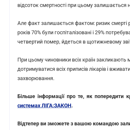
відсоток смертності при цьому залишається 
Але факт залишається фактом: ризик смерті р
років 70% були госпіталізовані і 29% потребува
четвертий помер, йдеться в щотижневому звіт
При цьому чиновники всіх країн закликають м
дотримуватися всіх приписів лікарів і вживат
захворювання.
Більше інформації про те, як попередити к
системах ЛІГА:ЗАКОН
.
Відтепер ви зможете з вашою командою зал