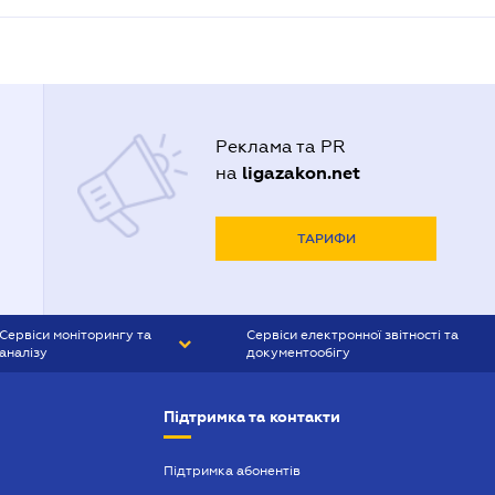
Реклама та PR
ligazakon.net
на
ТАРИФИ
Сервіси моніторингу та
Сервіси електронної звітності та
аналізу
документообігу
CONTR AGENT
Liga:REPORT
Підтримка та контакти
SMS-МАЯК
VERDICTUM
Підтримка абонентів