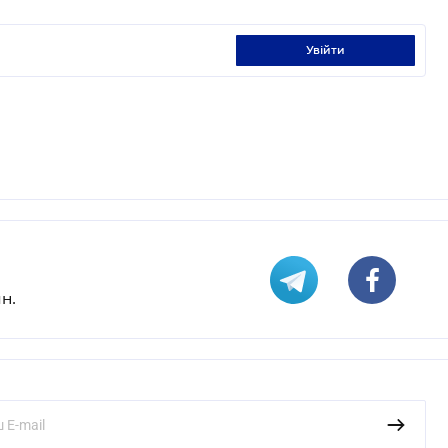
увійти
н.