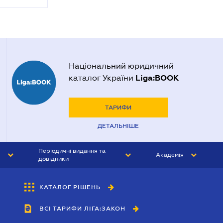
Національний юридичний
Liga:BOOK
каталог України
ТАРИФИ
ДЕТАЛЬНІШЕ
Періодичні видання та
Академія
довідники
ЮРИСТ&ЗАКОН
АКАДЕМІЯ ЛІГА:ЗАКОН
КАТАЛОГ РІШЕНЬ
БУХГАЛТЕР&ЗАКОН
ВСІ ТАРИФИ ЛІГА:ЗАКОН
ВІСНИК МСФЗ