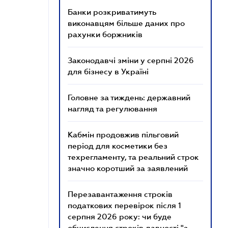
Банки розкриватимуть
виконавцям більше даних про
рахунки боржників
Законодавчі зміни у серпні 2026
для бізнесу в Україні
Головне за тиждень: державний
нагляд та регулювання
Кабмін продовжив пільговий
період для косметики без
техрегламенту, та реальний строк
значно коротший за заявлений
Перезавантаження строків
податкових перевірок після 1
серпня 2026 року: чи буде
обчислення строків давності "з